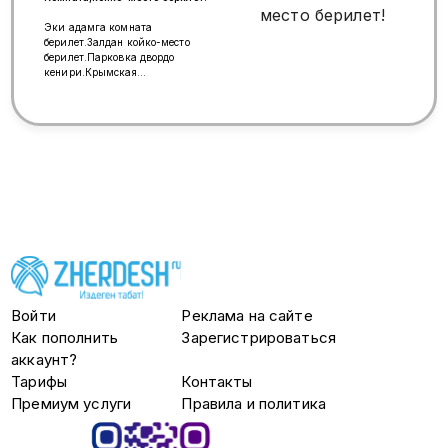
Эки адамга комната
берилет.Залдан койко-место
берилет.Парковка двордо
кенири.Крымская
метро,мцк.Ватсап:7(926)7731877
Войти
Реклама на сайте
Как пополнить
Зарегистрироваться
аккаунт?
Тарифы
Контакты
Премиум услуги
Правила и политика