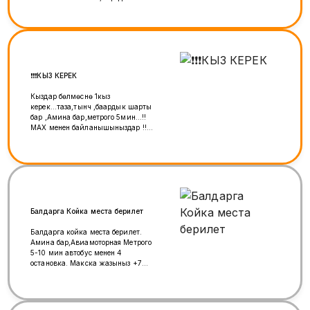
округ Подольск, деревня
Борисовка, улица Рахманинова,
18 Макска жазыныз +7 (933) 759-
43-39
❗️❗️❗️КЫЗ КЕРЕК
Кыздар бөлмөсүнө 1кыз
керек...таза,тынч ,баардык шарты
бар ,Амина бар,метрого 5мин...!!
МАХ менен байланышыныздар !!
же прямой звонок!!
Балдарга Койка места берилет
Балдарга койка места берилет.
Амина бар,Авиамоторная Метрого
5-10 мин автобус менен 4
остановка. Макска жазыныз +7
(933) 759-43-39