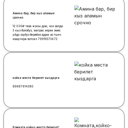
Амина бар, бир кыз аламын
срочно
12.000₽ таза жаны дом, чон залда
3 кыз болобуз, матрас керек эмес
уйдо озубуз беребиз адам аз тынч
квартира вотсап 79915573472
койка места берилет кыздарга
89687614380
Комната,койко-место берилет!