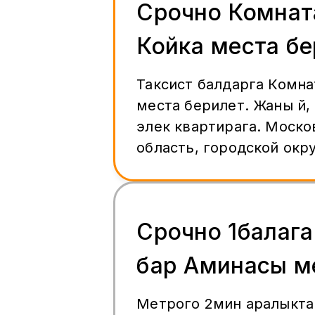
Срочно Комнат
Койка места б
Таксист балдарга Комна
места берилет. Жаны үй
элек квартирага. Московская
область, городской окр
деревня Борисовка, ули
Рахманинова, 18 Макска жазыныз +7
(933) 759-43-39
Срочно 1балага
бар Аминасы м
Метрого 2мин аралыкта