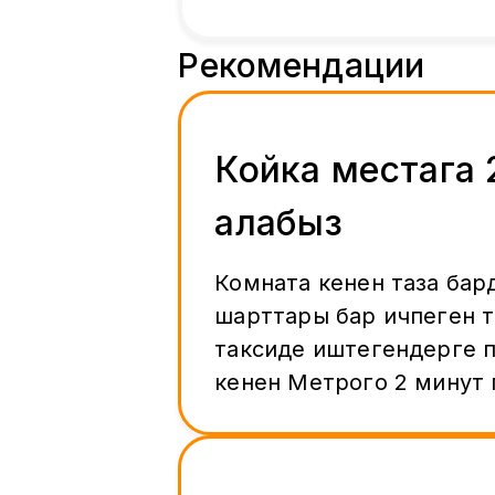
Рекомендации
Койка местага 
алабыз
Комната кенен таза бар
шарттары бар ичпеген т
таксиде иштегендерге 
кенен Метрого 2 минут