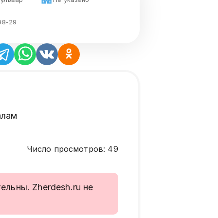
98-29
алам
Число просмотров
:
49
льны. Zherdesh.ru не