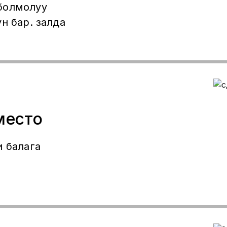
болмолуу
н бар. залда
место
и балага