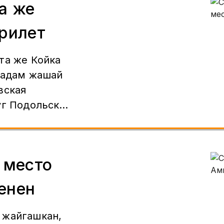
а же
ерилет
та же Койка
, адам жашай
уг Подольск,
ца
 место
енен
 жайгашкан,