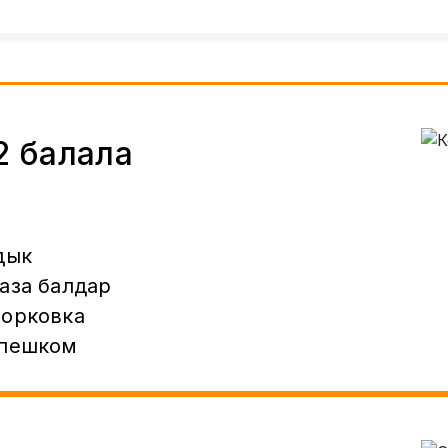
2 балала
дык
аза балдар
порковка
 пешком