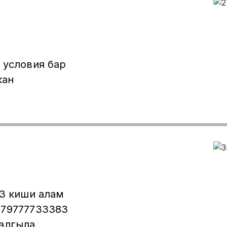
 условия бар
кан
-3 киши алам
+79777733383
чалгыла