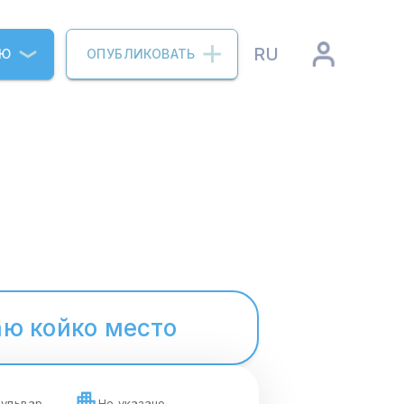
RU
ИЮ
ОПУБЛИКОВАТЬ
ю койко место
бульвар
Не указано