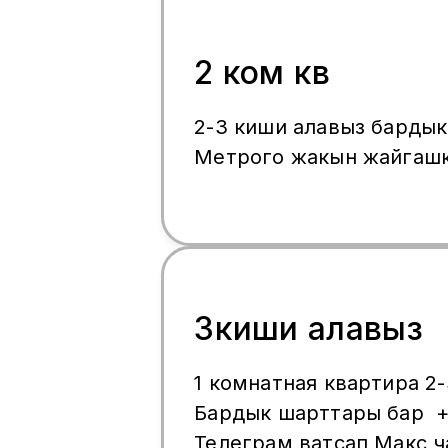
2 ком кв
2-3 киши алавыз бардык
Метрого жакын жайгаш
3киши алавыз
1 комнатная квартира 2
Бардык шарттары бар 
Телеграм ватсап Макс 