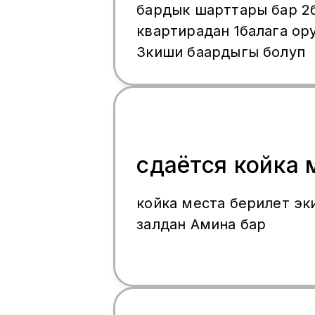
бардык шарттары бар 2
квартирадан 1балага ору
3киши баардыгы болуп
сдаётся койка 
койка места берилет эк
залдан Амина бар