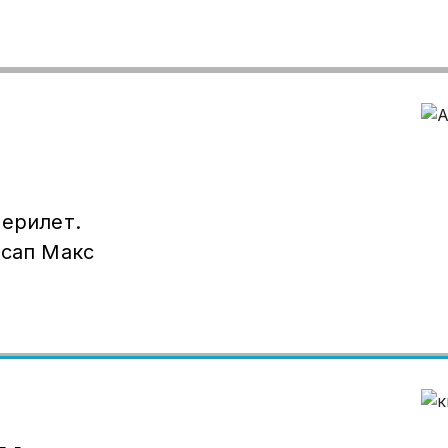
берилет.
тсап Макс