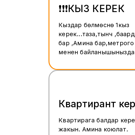
❗️❗️❗️КЫЗ КЕРЕК
Кыздар бөлмөсүнө 1кыз
керек...таза,тынч ,баар
бар ,Амина бар,метрого 5ми
менен байланышыныздар !! 
прямой звонок!!
Квартирант ке
Квартирага балдар кер
жакын. Амина коюлат.