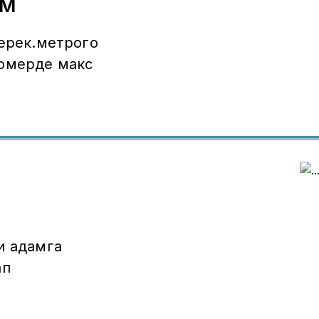
ам
керек.метрого
номерде макс
ап