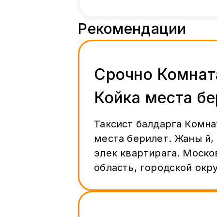
Рекомендации
Срочно Комнат
Койка места б
Таксист балдарга Комна
места берилет. Жаны үй
элек квартирага. Московская
область, городской окр
деревня Борисовка, ули
Рахманинова, 18 Макска жазыныз +7
(933) 759-43-39