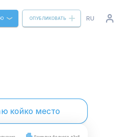
RU
ИЮ
ОПУБЛИКОВАТЬ
ю койко место
олчение
Демьяна бедного д3к5