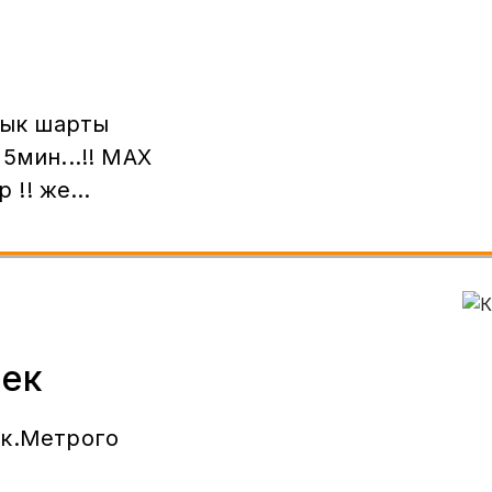
дык шарты
н...!! МАХ
же
рек
ек.Метрого