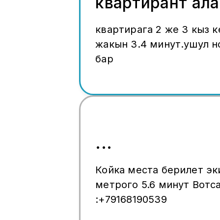
квартирант ал
квартирага 2 же 3 кыз 
жакын 3.4 минут.ушул 
бар
...
Койка места берилет эки адамга
метрого 5.6 минут Вотс
:+79168190539