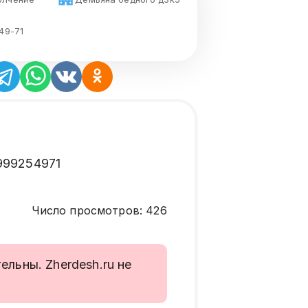
49-71
999254971
Число просмотров
:
426
льны. Zherdesh.ru не