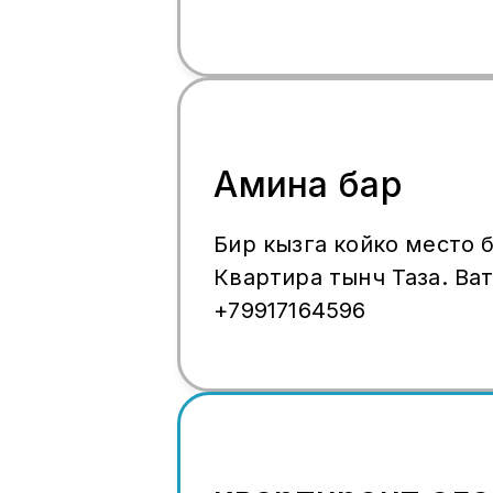
Амина бар
Бир кызга койко место 
Квартира тынч Таза. Ва
+79917164596