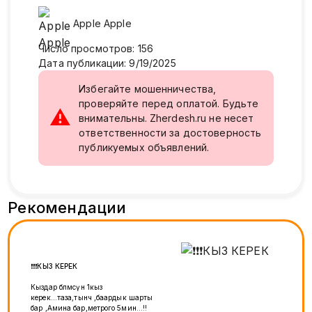
Apple
Apple
Число просмотров
:
156
Дата публикации
:
9/19/2025
Избегайте мошенничества,
проверяйте перед оплатой. Будьте
⚠
внимательны. Zherdesh.ru не несет
ответственности за достоверность
публикуемых объявлений.
Рекомендации
❗️❗️❗️КЫЗ КЕРЕК
Кыздар бөлмөсүнө 1кыз
керек...таза,тынч ,баардык шарты
бар ,Амина бар,метрого 5мин...!!