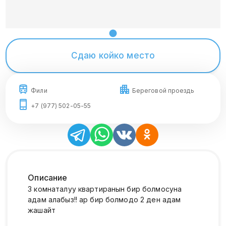
Сдаю койко место
Фили
Береговой проездь
+7 (977) 502-05-55
Описание
3 комнаталуу квартиранын бир болмосуна
адам алабыз!! ар бир болмодо 2 ден адам
жашайт