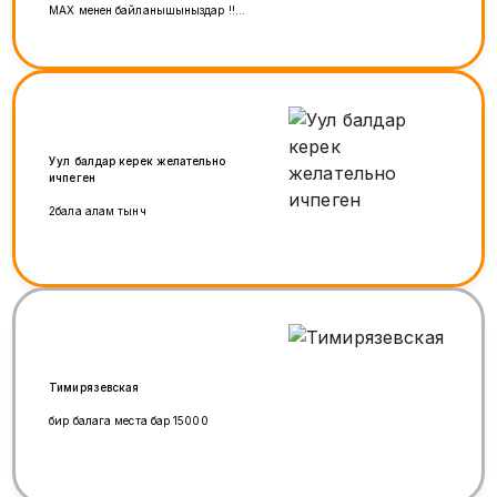
МАХ менен байланышыныздар !!
же прямой звонок!!
Уул балдар керек желательно
ичпеген
2бала алам тынч
Тимирязевская
бир балага места бар 15000