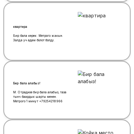
квартира
Бир бала керек. Метрого жакын.
Залда уч адам болот болду.
Бир бала алабыз!
М. Отрадное бир бала алабыз, таза
тынч баардык шарты менен.
Метрого 1 минут +79254218966