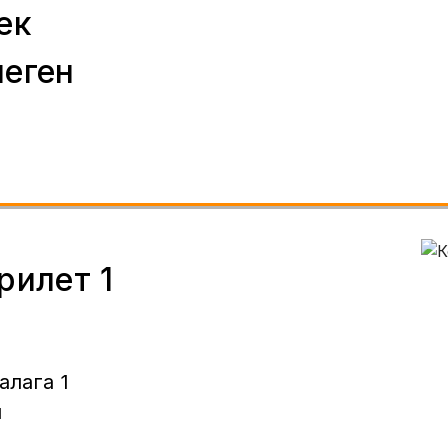
ек
пеген
рилет 1
алага 1
п