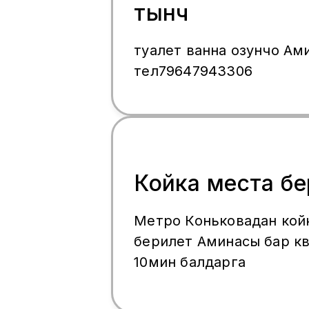
тынч
туалет ванна озунчо Ам
тел79647943306
Койка места б
Метро Коньковадан кой
берилет Аминасы бар к
10мин балдарга