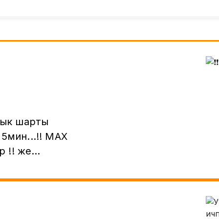
дык шарты
н...!! МАХ
же