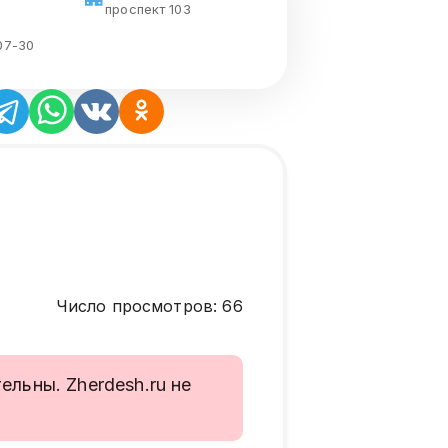
проспект 103
07-30
Число просмотров
:
66
льны. Zherdesh.ru не