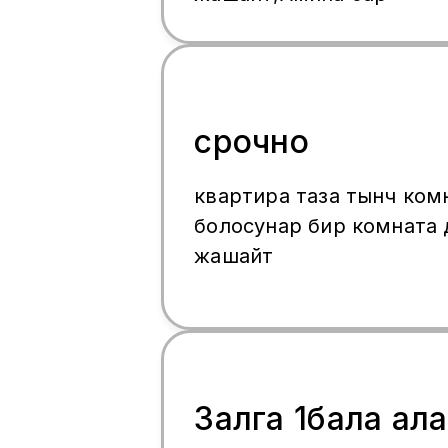
срочно
квартира таза тынч ком
болосунар бир комната д
жашайт
Залга 1бала ал