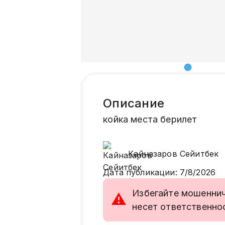
Описание
койка места берилет
Кайназаров
Сейитбек
Дата публикации
:
7/8/2026
Избегайте мошенниче
⚠
несет ответственно