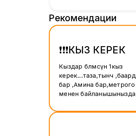
Рекомендации
❗️❗️❗️КЫЗ КЕРЕК
Кыздар бөлмөсүнө 1кыз
керек...таза,тынч ,баар
бар ,Амина бар,метрого 5ми
менен байланышыныздар !! 
прямой звонок!!