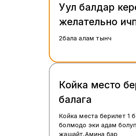
Уул балдар кер
желательно ич
2бала алам тынч
Койка место бе
балага
Койка места берилет 1 б
болмодо эки адам болу
жашайт,Амина бар