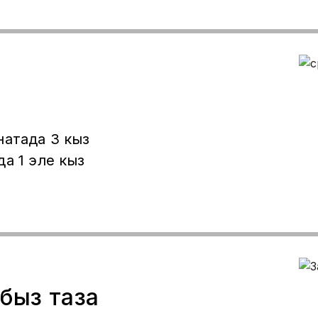
натада 3 кыз
а 1 эле кыз
абыз таза