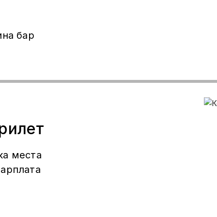
ина бар
ерилет
ка места
варплата