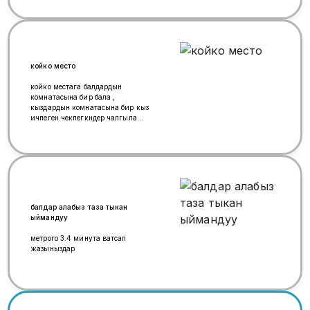
койко место
койко местага балдардын
комнатасына бир бала ,
кыздардын комнатасына бир кыз
ичпеген чекпегкндер чалгыла
,таза тынч жаны дом ,метрого
6минут
балдар алабыз таза тыкан
ыймандуу
метрого 3.4 минута ватсап
жазыныздар