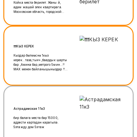
Койка места берилет. Жаны үй,
адам жашай элек квартирага.
Московская область, городской
округ Подольск, деревня
Борисовка, улица Рахманинова,
18 Макска жазыныз +7 (933) 759-
43-39
❗️❗️❗️КЫЗ КЕРЕК
Кыздар бөлмөсүнө 1кыз
керек...таза,тынч ,баардык шарты
бар ,Амина бар,метрого 5мин...!!
МАХ менен байланышыныздар !!
же прямой звонок!!
Астрадамская 11к3
бир балага места бар 15000,
адрести картадан карагыла.
5этажду дом 5этаж