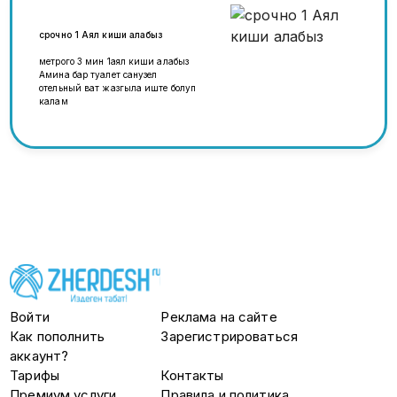
срочно 1 Аял киши алабыз
метрого 3 мин 1аял киши алабыз
Амина бар туалет санузел
отельный ват жазгыла иште болуп
калам
Войти
Реклама на сайте
Как пополнить
Зарегистрироваться
аккаунт?
Тарифы
Контакты
Премиум услуги
Правила и политика