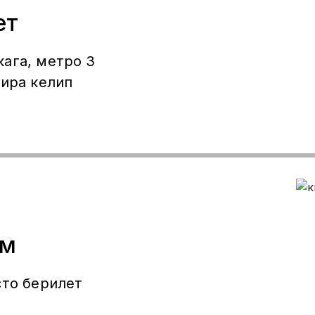
ет
ага, метро 3
ам
сто берилет