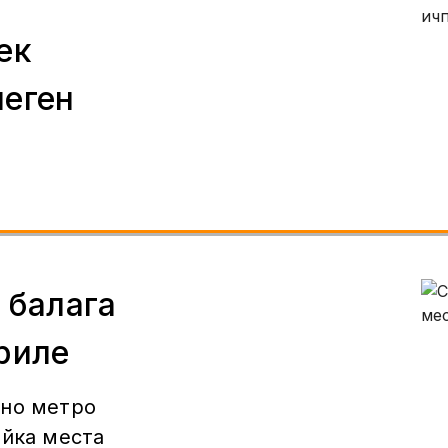
ек
пеген
 балага
риле
чно метро
ойка места