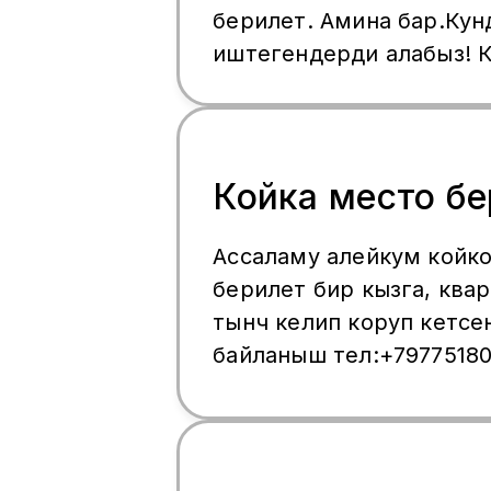
берилет. Амина бар.Кун
иштегендерди алабыз! К
Ичпеген чекпеген! Кели
болот.
Койка место б
Ассаламу алейкум койк
берилет бир кызга, квартира таза,
тынч келип коруп кетсе
байланыш тел:+79775180