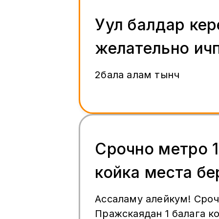
Уул балдар кер
желательно ич
2бала алам тынч
Срочно метро 1
койка места бе
Ассаламу алейкум! Сро
Пражскаядан 1 балага к