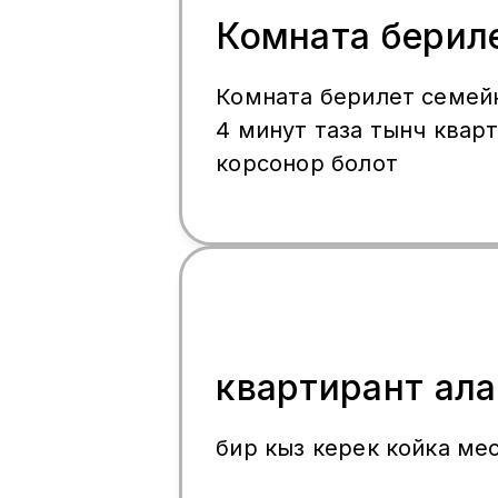
Комната берил
Комната берилет семейк
4 минут таза тынч квартира келип
корсонор болот
квартирант ал
бир кыз керек койка ме