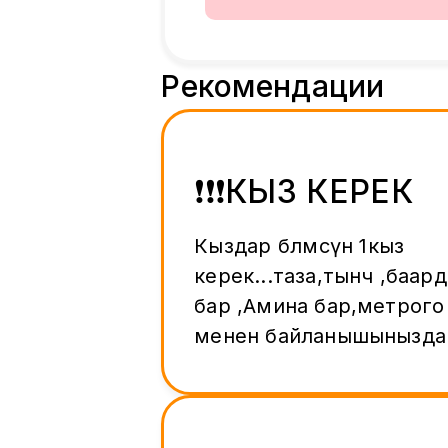
Рекомендации
❗️❗️❗️КЫЗ КЕРЕК
Кыздар бөлмөсүнө 1кыз
керек...таза,тынч ,баар
бар ,Амина бар,метрого 5ми
менен байланышыныздар !! 
прямой звонок!!