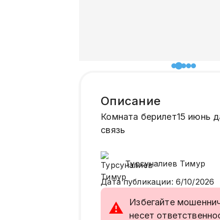
Описание
Комната берилет15 июнь да
связь
Турсуналиев
Тимур
Дата публикации
:
6/10/2026
Избегайте мошенниче
⚠
несет ответственно