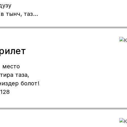
дузу
в тынч, таза!
п корсонор
ерилет
о место
низдер болот!
128