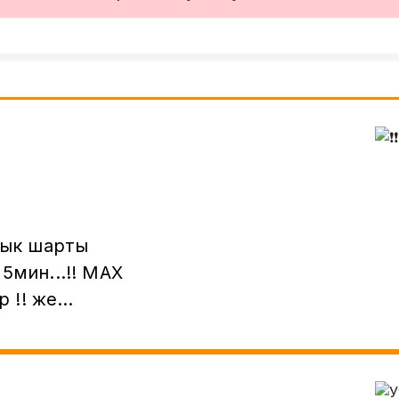
дык шарты
н...!! МАХ
же