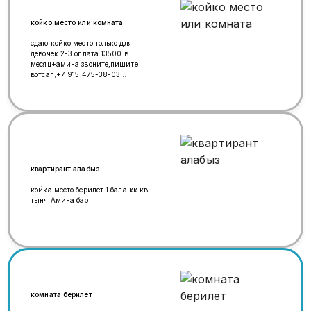
койко место или комната
сдаю койко место только для
девочек 2-3 оплата 13500 в
месяц+амина звоните,пишите
вотсап;+7 915 475-38-03
обычный:+7 (963) 776-06-77
сайкал
квартирант алабыз
койка место берилет 1 бала кк.кв
тынч Амина бар
комната берилет