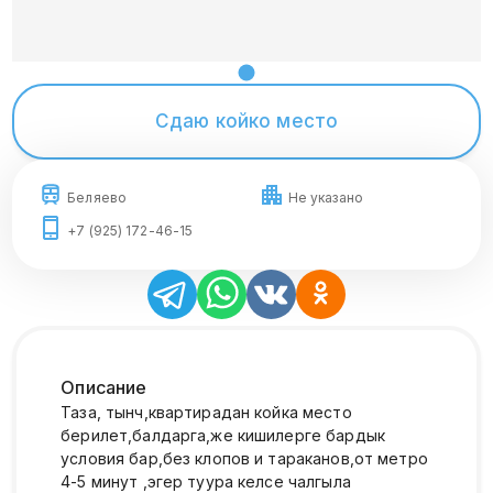
Сдаю койко место
Беляево
Не указано
+7 (925) 172-46-15
Описание
Таза, тынч,квартирадан койка место
берилет,балдарга,же кишилерге бардык
условия бар,без клопов и тараканов,от метро
4-5 минут ,эгер туура келсе чалгыла