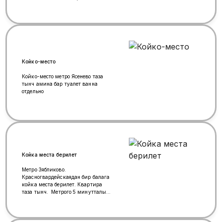
человек будем проживать
Койко-место
Койко-место метро Ясенево таза
тынч амина бар туалет ванна
отдельно
Койка места берилет
Метро Зябликово.
Красногвардейскаядан бир балага
койка места берилет. Квартира
таза тынч. Метрого 5 минутталык
жол, келип көрүп кетсеңер болот
+79773975590