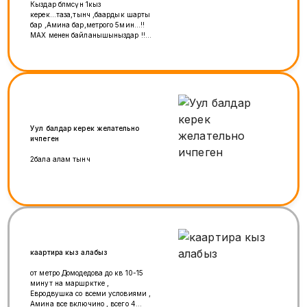
Кыздар бөлмөсүнө 1кыз
керек...таза,тынч ,баардык шарты
бар ,Амина бар,метрого 5мин...!!
МАХ менен байланышыныздар !!
же прямой звонок!!
Уул балдар керек желательно
ичпеген
2бала алам тынч
каартира кыз алабыз
от метро Домодедова до кв 10-15
минут на маршрктке ,
Евродвушка со всеми условиями ,
Амина все включино , всего 4