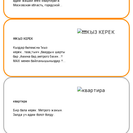
адам жашай элек квартирага.
Московская область, городской
округ Подольск, деревня
Борисовка, улица Рахманинова,
18 Макска жазыныз +7 (933) 759-
43-39
❗️❗️❗️КЫЗ КЕРЕК
Кыздар бөлмөсүнө 1кыз
керек...таза,тынч ,баардык шарты
бар ,Амина бар,метрого 5мин...!!
МАХ менен байланышыныздар !!
же прямой звонок!!
квартира
Бир бала керек. Метрого жакын.
Залда уч адам болот болду.