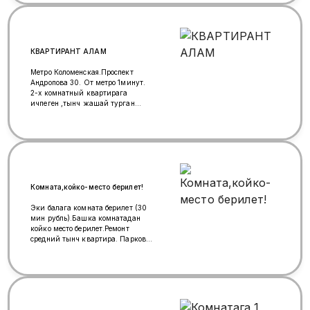
КВАРТИРАНТ АЛАМ
Метро Коломенская.Проспект
Андропова 30. От метро 1минут.
2-х комнатный квартирага
ичпеген ,тынч жашай турган
эркек балдарды алабыз. Квартира
таза,тынч,санузел
раздельный.Адам аз,жаш бала
жок. АМИНА бар. Ватсап:
+996227120285 Тел:
+79672508843
Комната,койко-место берилет!
Эки балага комната берилет (30
мин рубль).Башка комнатадан
койко место берилет.Ремонт
средний тынч квартира. Парковка
двордо кенири.Крымская
метро,мцк.Ватсап:7(926)7731877