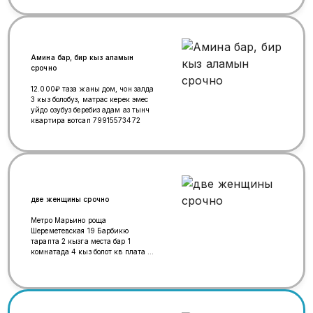
Амина бар, бир кыз аламын
срочно
12.000₽ таза жаны дом, чон залда
3 кыз болобуз, матрас керек эмес
уйдо озубуз беребиз адам аз тынч
квартира вотсап 79915573472
две женщины срочно
Метро Марьино роща
Шереметевская 19 Барбикю
тарапта 2 кызга места бар 1
комнатада 4 кыз болот кв плата 15
мин ден Аминасы бар !