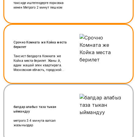
таксиде иштегендерге порковка
кенен Метрого 2 минут пешком
Срочно Комната же Койка места
берилет
Таксист балдарга Комната же
Койка места берилет. Жаны үй,
адам жашай элек квартирага.
Московская область, городской
округ Подольск, деревня
Борисовка, улица Рахманинова,
18 Макска жазыныз +7 (933) 759-
43-39
балдар алабыз таза тыкан
ыймандуу
метрого 3.4 минута ватсап
жазыныздар