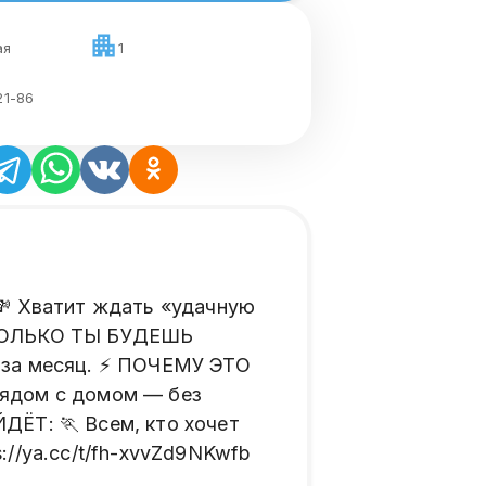
ая
1
21-86
 Хватит ждать «удачную
 СКОЛЬКО ТЫ БУДЕШЬ
 за месяц. ⚡️ ПОЧЕМУ ЭТО
рядом с домом — без
ДЁТ: 🏃 Всем, кто хочет
/ya.cc/t/fh-xvvZd9NKwfb