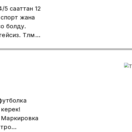
/5 сааттан 12
аспорт жана
о болду.
йсиз. Төлөм
жолу берилет.
00 ₽ чейин
варианттардан
 жазгыла.
футболка
 керек!
 Маркировка
етро