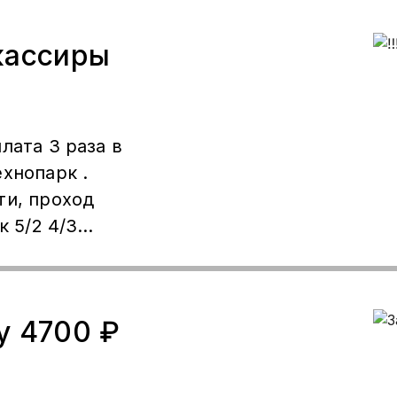
00 ₽ чейин
варианттардан
 кассиры
 жазгыла.
лата 3 раза в
хнопарк .
ти, проход
к 5/2 4/3
9254520052
у 4700 ₽