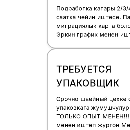
Подработка катары 2/3/4
саатка чейин иштесе. П
миграциялык карта болс
Эркин график менен иште
расмий, жумасына бир 
12 саатта 3200 ₽ дан 47
таба аласыз. Бир нече 
ТРЕБУЕТСЯ
тандай аласыз. Ватсапка
УПАКОВЩИК
Срочно швейный цехке 
упаковкага жумушчулур
ТОЛЬКО ОПЫТ МЕНЕН!!!
менен иштеп жургон М