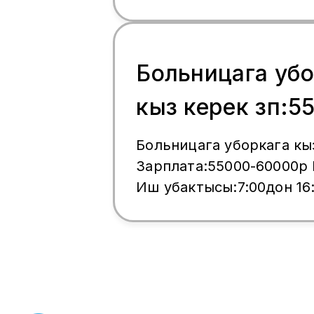
Щёлковская,Шелковское
89017139636 номерге ча
Больницага убо
кыз керек зп:5
60000р
Больницага уборкага кы
Зарплата:55000-60000р График:6/1
Иш убактысы:7:00дон 16