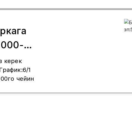
 шоссе 100к2
лгыла.
ркага
5000-
з керек
:00го чейин