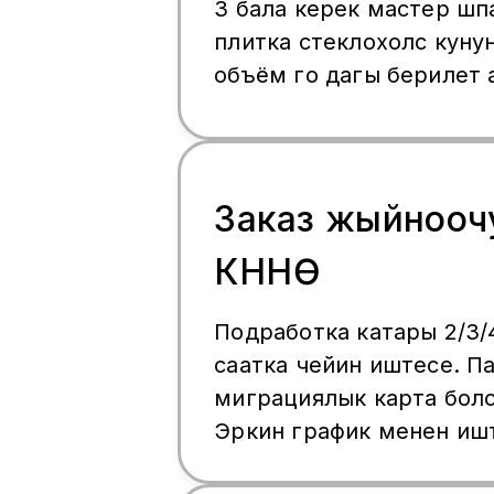
3 бала керек мастер шп
плитка стеклохолс куну
объём го дагы берилет 
суйлошобуз акчазы баш
бир анан кайта 1 думала
жатаканазы бар Жумуш 
Заказ жыйнооч
КҮНҮНӨ
Подработка катары 2/3/4
саатка чейин иштесе. П
миграциялык карта болс
Эркин график менен иште
расмий, жумасына бир 