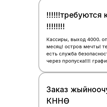
12 саатта 3200 ₽ дан 47
таба аласыз. Бир нече 
‼️‼️‼️требуются
тандай аласыз. Ватсапка
‼️‼️‼️‼️
Кассиры, выход 4000. оп
месяц! остров мечты! те
есть служба безопаснос
через пропуска!!!! графи
пишите в what’s app +7
Только ответственные !
Заказ жыйнооч
КҮНҮНӨ