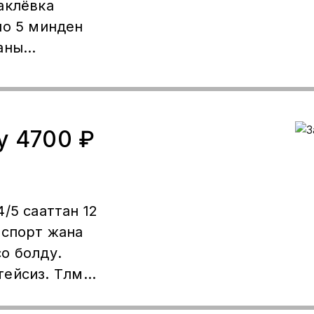
аклёвка
но 5 минден
аны
ында 3 кундо
 бир
Королёвто
у 4700 ₽
/5 сааттан 12
аспорт жана
о болду.
йсиз. Төлөм
жолу берилет.