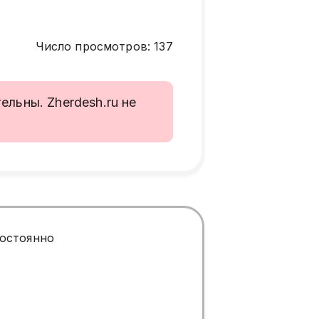
Число просмотров
:
137
льны. Zherdesh.ru не