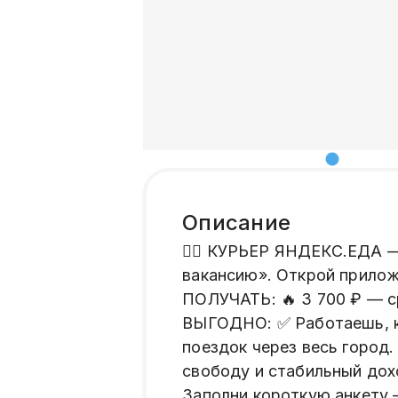
Описание
🚴‍♂️ КУРЬЕР ЯНДЕКС.ЕД
вакансию». Открой прило
ПОЛУЧАТЬ: 🔥 3 700 ₽ — ср
ВЫГОДНО: ✅ Работаешь, ко
поездок через весь город.
свободу и стабильный до
Заполни короткую анкету 