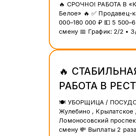
🔥 СРОЧНО! РАБОТА В «
Белое» 🔥 ✅ Продавец-кассир 💰 95
000–180 000 ₽ 💵 5 500–6
смену 📅 График: 2/2 • 3/
Официальное оформлен
Зарплата 3 раза в месяц
Карьерный рост 📍 м. Верхние
Лихоборы 📞 +7 (925) 456-21-01
🔥 СТАБИЛЬНА
━━━━━━━━━━━━━━ 🔥 ШАШЫЛЫҢЫЗ! 🔥
РАБОТА В РЕС
«Красное & Белое» дүк
кассир-сатуучулар керек! 💰 95 0
— СРОЧНЫЙ НА
🍽 УБОРЩИЦА / ПОСУ
180 000 ₽ 💵 5 500–6 500
Жулебино , Крылатское 
🚨
График: 2/2 • 3/3 • 5/2 
Ломоносовский проспект
жумуш 💳 Айлык айына 3
смену 💸 Выплаты 2 раза
Карьералык өсүү 📍 м. Верхние