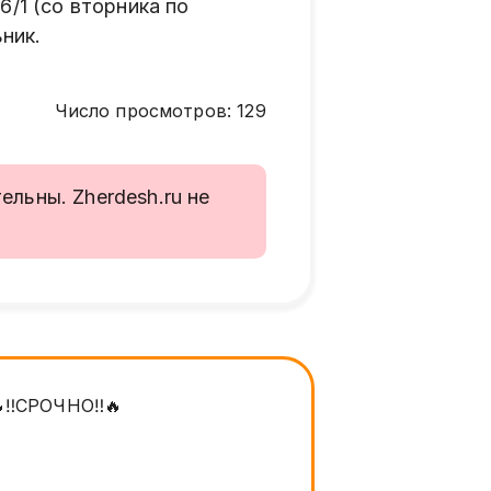
6/1 (со вторника по
ьник.
Число просмотров
:
129
льны. Zherdesh.ru не