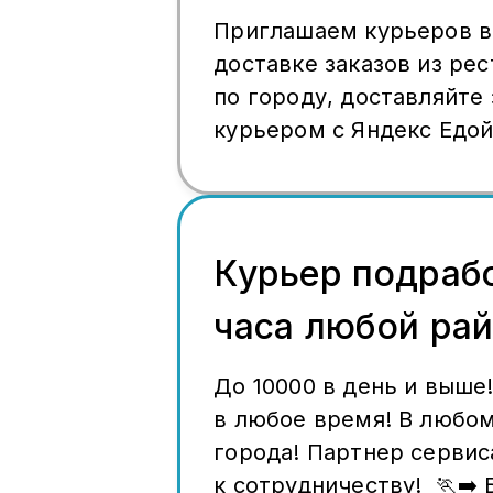
Приглашаем курьеров в 
доставке заказов из рес
по городу, доставляйте 
курьером с Яндекс Едой!
Выплаты каждый день на
кешбэком до 10 000 руб
Выбирайте любой район,
доплаты и приоритет (С
Курьер подрабо
работать можно в любом
часа любой ра
Если доставка заканчива
промокод на заказ такси
До 10000 в день и выше
по дороге до нужной то
в любое время! В любо
Яндекс Байка - от 1 руб
города! Партнер сервис
от 2, 5 руб. в минуту. 
к сотрудничеству! 🏃‍➡️
день, если регулярно д