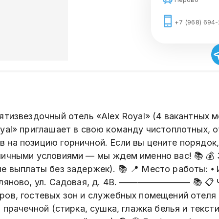
+7 (968) 694
пятизвездочный отель «Alex Royal» (4 вакантных 
oyal» приглашает в свою команду чистоплотных, 
 на позицию горничной. Если вы цените порядок,
ичными условиями — мы ждем именно вас! 📚 💰 З
е выплаты без задержек). 📚 📍 Место работы: ⦁
оляново, ул. Садовая, д. 4В. ———————— 📚 📋 Чт
ров, гостевых зон и служебных помещений отеля 
в прачечной (стирка, сушка, глажка белья и текст