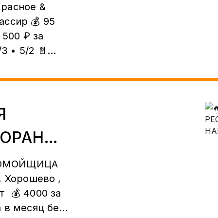
Красное &
 500 ₽ за
3 • 5/2 📄
ие 💳
 📈
Я
ТОРАНЕ
өндөрүнө
00–
БОР! 🔥
ДОМОЙЩИЦА
 ₽ сменага 📅
, Хорошево ,
📄 Расмий
 💰 4000 за
 жолу 📈
 в месяц без