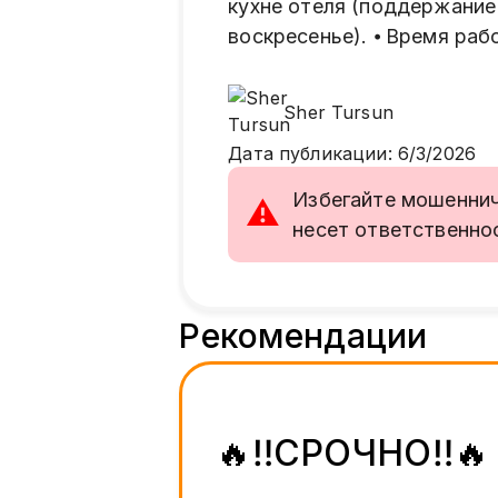
кухне отеля (поддержание ч
воскресенье). ⦁ Время рабо
Sher
Tursun
Дата публикации
:
6/3/2026
Избегайте мошенниче
⚠
несет ответственно
Рекомендации
🔥‼️СРОЧНО‼️🔥