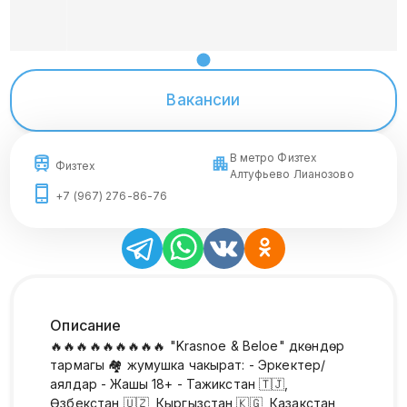
Вакансии
В метро Физтех
Физтех
Алтуфьево Лианозово
+7 (967) 276-86-76
Описание
🔥🔥🔥🔥🔥🔥🔥🔥🔥 "Krasnoe & Beloe" дүкөндөр
тармагы 🏘 жумушка чакырат: - Эркектер/
аялдар - Жашы 18+ - Тажикстан 🇹🇯,
Өзбекстан 🇺🇿, Кыргызстан 🇰🇬, Казакстан