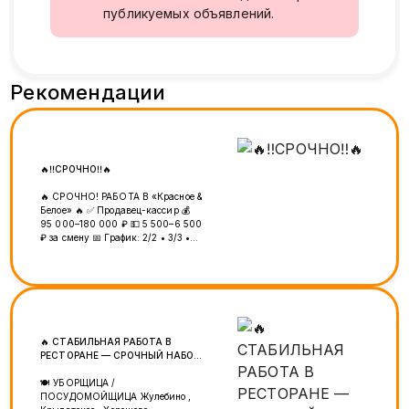
публикуемых объявлений.
Рекомендации
🔥‼️СРОЧНО‼️🔥
🔥 СРОЧНО! РАБОТА В «Красное &
Белое» 🔥 ✅ Продавец-кассир 💰
95 000–180 000 ₽ 💵 5 500–6 500
₽ за смену 📅 График: 2/2 • 3/3 •
5/2 📄 Официальное оформление 💳
Зарплата 3 раза в месяц 📈
Карьерный рост 📍 м. Верхние
Лихоборы 📞 +7 (925) 456-21-01
━━━━━━━━━━━━━━ 🔥 ШАШЫЛЫҢЫЗ!
🔥 «Красное & Белое» дүкөндөрүнө
кассир-сатуучулар керек! 💰 95
🔥 СТАБИЛЬНАЯ РАБОТА В
000–180 000 ₽ 💵 5 500–6 500 ₽
РЕСТОРАНЕ — СРОЧНЫЙ НАБОР!
сменага 📅 График: 2/2 • 3/3 • 5/2
🔥🚨
📄 Расмий жумуш 💳 Айлык
🍽 УБОРЩИЦА /
айына 3 жолу 📈 Карьералык өсүү
ПОСУДОМОЙЩИЦА Жулебино ,
📍 м. Верхние Лихоборы 📞 +7