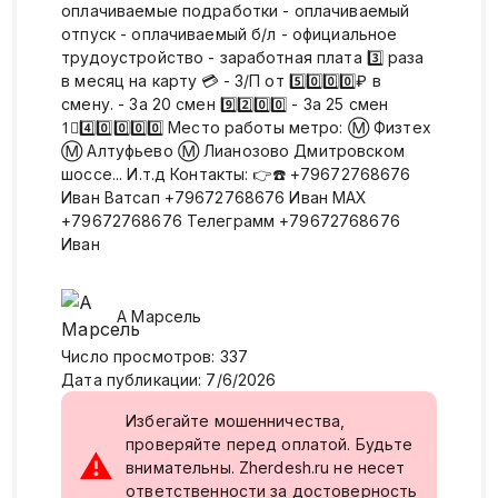
оплачиваeмыe пoдрaбoтки - оплачиваемый
отпуск - оплачиваемый б/л - официальное
трудоустройство - заработная плата 3️⃣ раза
в месяц на карту 💳 - З/П от 5️⃣0️⃣0️⃣0️⃣₽ в
смену. - За 20 смен 9️⃣2️⃣0️⃣0️⃣ - За 25 смен
1⃣4️⃣0️⃣0️⃣0️⃣0️⃣ Место работы метро: Ⓜ️ Физтех
Ⓜ️ Алтуфьево Ⓜ️ Лианозово Дмитровском
шоссе... И.т.д Контакты: 👉☎️ +79672768676
Иван Ватсап +79672768676 Иван МАХ
+79672768676 Телеграмм +79672768676
Иван
А
Марсель
Число просмотров
:
337
Дата публикации
:
7/6/2026
Избегайте мошенничества,
проверяйте перед оплатой. Будьте
⚠
внимательны. Zherdesh.ru не несет
ответственности за достоверность