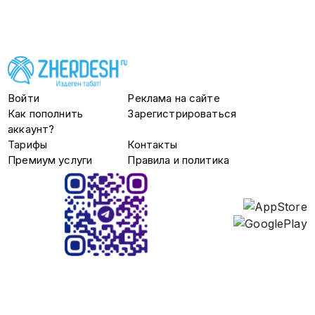
Преимущества сотрудничества: ✅
Возможность получать выплаты на
карту третьих лиц ✅ Можно
совмещать с учебой или основной
работой ✅ Все чаевые твои ✅
Скидки на электровело ✅ Бонусы
за работу в пиковые часы и
плохую погоду ✅ Страховка на
время доставки заказов ✅
Войти
Реклама на сайте
Бесплатное такси до дома, если
Как пополнить
Зарегистрироваться
закончили после 23 часов
https://ya.cc/t/dJEPCYpJAYR4j9 👇🏽
аккаунт?
КАК НАЧАТЬ?👇🏽 ✅ +79954852502
Тарифы
Контакты
✅ Откликаетесь (лучше пишите в
мессенджер, любой) ✅ Проходите
Премиум услуги
Правила и политика
оформление ✅ Получаете
экипировку ✅ Выходите на слот ✅
Помощь в оформлении 24/7 📦 Что
нужно делать: Доставлять заказы
из ресторанов, магазинов, аптек 🍣
🍔🍕