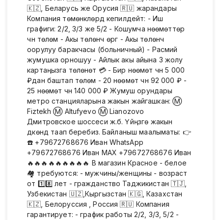
🇰🇿, Беларусь же Орусия 🇷🇺 жарандары
Компания төмөнкүлөрдү кепилдейт: - Иш
графиги: 2/2, 3/3 же 5/2 - Кошумча нөөмөттөр
үчүн төлөм - Акы төлөнүүчү өргүү - Акы төлөнүүчү
оорулуу баракчасы (больничный) - Расмий
жумушка орношуу - Айлык акы айына 3 жолу
картаңызга төлөнөт 💳 - Бир нөөмөт үчүн 5 000
₽дан баштап төлөм - 20 нөөмөт үчүн 92 000 ₽ -
25 нөөмөт үчүн 140 000 ₽ Жумуш орундары
метро станцияларына жакын жайгашкан: Ⓜ️
Fiztekh Ⓜ️ Altufyevo Ⓜ️ Lianozovo
Дмитровское шоссеси ж.б. Үйүңүзгө жакын
дүкөндү таап беребиз. Байланыш маалыматы: 👉
☎️ +79672768676 Иван WhatsApp
+79672768676 Иван МАХ +79672768676 Иван
🔥🔥🔥🔥🔥🔥🔥🔥🔥 В магазин Красное - белое
🏘 требуются: - мужчины/женщины - возраст
от 1️⃣8️⃣ лет - гражданство Таджикистан 🇹🇯,
Узбекистан 🇺🇿,Кыргызстан 🇰🇬, Казахстан
🇰🇿, Белоруссия , Россия 🇷🇺 Компания
гарантирует: - гpaфик работы 2/2, 3/3, 5/2 -