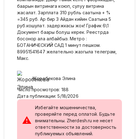
баарын витринага коюп, сулуу витрина
жасалат. Зарплата 310 рубль саатына + %
=345 руб. Ар бир 3 Айдан кийин Саатына 5
руб.кошулат. задержкасы жок! График 6\1
Документ баары болуш керек. Реестрда
босонор ала албайбыз. Метро :
БОТАНИЧЕСКИЙ САД 1 минут пешком.
89951541647 желательно жазгыла телеграм,
Макс.
Жоробекова
Элина
Число просмотров
:
188
Дата публикации
:
5/18/2026
Избегайте мошенничества,
проверяйте перед оплатой. Будьте
⚠
внимательны. Zherdesh.ru не несет
ответственности за достоверность
публикуемых объявлений.