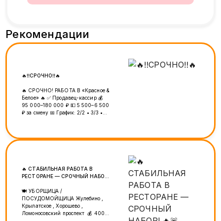
Рекомендации
🔥‼️СРОЧНО‼️🔥
🔥 СРОЧНО! РАБОТА В «Красное &
Белое» 🔥 ✅ Продавец-кассир 💰
95 000–180 000 ₽ 💵 5 500–6 500
₽ за смену 📅 График: 2/2 • 3/3 •
5/2 📄 Официальное оформление 💳
Зарплата 3 раза в месяц 📈
Карьерный рост 📍 м. Верхние
Лихоборы 📞 +7 (925) 456-21-01
━━━━━━━━━━━━━━ 🔥 ШАШЫЛЫҢЫЗ!
🔥 «Красное & Белое» дүкөндөрүнө
кассир-сатуучулар керек! 💰 95
🔥 СТАБИЛЬНАЯ РАБОТА В
000–180 000 ₽ 💵 5 500–6 500 ₽
РЕСТОРАНЕ — СРОЧНЫЙ НАБОР!
сменага 📅 График: 2/2 • 3/3 • 5/2
🔥🚨
📄 Расмий жумуш 💳 Айлык
🍽 УБОРЩИЦА /
айына 3 жолу 📈 Карьералык өсүү
ПОСУДОМОЙЩИЦА Жулебино ,
📍 м. Верхние Лихоборы 📞 +7
Крылатское , Хорошево ,
(925) 456-21-01
Ломоносовский проспект 💰 4000
за смену 💸 Выплаты 2 раза в