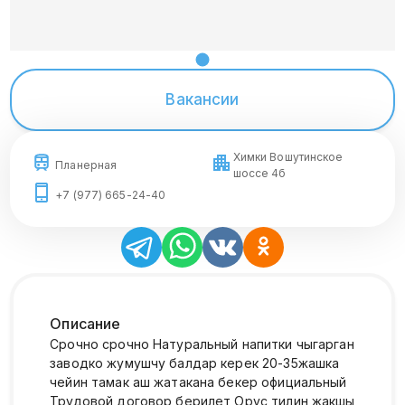
Вакансии
Химки Вошутинское
Планерная
шоссе 4б
+7 (977) 665-24-40
Описание
Срочно срочно Натуральный напитки чыгарган
заводко жумушчу балдар керек 20-35жашка
чейин тамак аш жатакана бекер официальный
Трудовой договор берилет Орус тилин жакшы