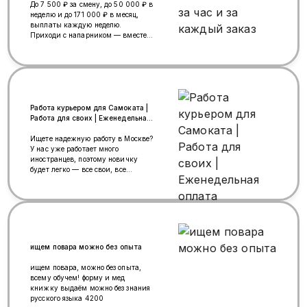
👤 Требования: ответственность,
До 7 500 ₽ за смену, до 50 000 ₽ в
аккуратность, командная работа 🤝
неделю и до 171 000 ₽ в месяц,
📲 НЕ ОТКЛАДЫВАЙ — ПИШИ
выплаты каждую неделю.
СЕЙЧАС: 📞 8 915 087 56 74
Приходи с напарником — вместе
(WhatsApp)
проще и бонус 10 000 ₽. ✅Ищем
курьеров в Москве, работа для
иностранных коллег 18+.
✅Надёжные выплаты без штрафов,
почасовая доставка + доплата за
заказы, чаевые. ✅Бесплатная
форма и велосипед, малый регион
Работа курьером для Самоката |
доставки 1–3 км, ✅Быстрое
Работа для своих | Еженедельная
оформление — за 1 день; Помогаем
оплата
с мед книжкой и
Ищете надежную работу в Москве?
инструктируемым. Просто звони 8
У нас уже работает много
968 647 58 18 — объясним
иностранцев, поэтому новичку
условия простым языком и
будет легко — все свои, все
подскажем, что делать! ПИШИ в
поймут, помогут и подскажут.
Телеграмм @rabota_vcr
Приглашаем мужчин 18+ на
подработку курьером. От 4 200 ₽
за смену, от 110 000 ₽ в месяц,
выплаты каждую неделю, без
штрафов, форма и велосипед
бесплатно, склад рядом с домом,
ищем повара можно без опыта
график от 2 часов в день, можно
начать сегодня. Приходи работать
ищем повара, можно без опыта,
с другом и получи 10 000 ₽ 📞
всему обучем! форму и мед
Просто позвони: 8 968 647 58 18
книжку выдаём можно без знания
— понятными словами простые
русского языка 4200
формулировки и подскажем, что