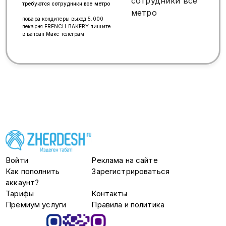
тармагына КАССИР-САТУУЧУЛАР
требуются сотрудники все метро
керек! 💰 Айлык: 95 000 – 180
000 ₽ 💵 Смена: 5 500 – 6 500 ₽
повара кондитеры выход 5.000
📅 График: 2/2, 3/3, 5/2 📄 Расмий
пекарня FRENCH BAKERY пишите
жумуш 💳 Айлык айына 3 жолу 📈
в ватсап Макс телеграм
Карьералык өсүү 📍 Метро:
Динамо / Верхние Лихоборы 📞 +7
(925) 456-21-01
Войти
Реклама на сайте
Как пополнить
Зарегистрироваться
аккаунт?
Тарифы
Контакты
Премиум услуги
Правила и политика