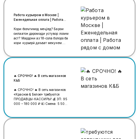
Работа курьером в Москве |
Еженедельная оплата | Работа
рядом с домом
Кори боэътимод меҷӯед? Барои
оилаатон даромади устувор лозим
аст? Мардони аз 18-сола болоро ба
кори курьерӣ даъват мекунем.
Пардохт ҳар ҳафта, шартҳо
одилона, оғоз тез. Шартҳо: Аз 4 200
₽ барои як смена. Аз 34 000 ₽ дар
як ҳафта. Аз 110 000 ₽ дар як моҳ.
Либос ва велосипед ройгон. Анбор
наздики хона. График аз 2 соат оғоз
мешавад. Ҷарима нест. Имрӯз
🔥 СРОЧНО! 🔥 В сеть магазинов
ҳам метавонед оғоз кунед. Ба чат
К&Б
нависед ё дархост гузоред — зуд
ҷавоб медиҳем.
🔥 СРОЧНО! 🔥 В сеть магазинов
«Красное & Белое» требуются
ПРОДАВЦЫ-КАССИРЫ! 💰 ЗП: 95
000 – 180 000 ₽ 💵 Смена: 5 500 –
6 500 ₽ 📅 График: 2/2, 3/3, 5/2 📄
Официальное трудоустройство 💳
Выплаты 3 раза в месяц 📈
Карьерный рост 📍 Метро: Динамо
/ Верхние Лихоборы 📞 +7 (925)
456-21-01 🔥 ШАШЫЛЫҢЫЗ! 🔥
«Красное & Белое» дүкөндөр