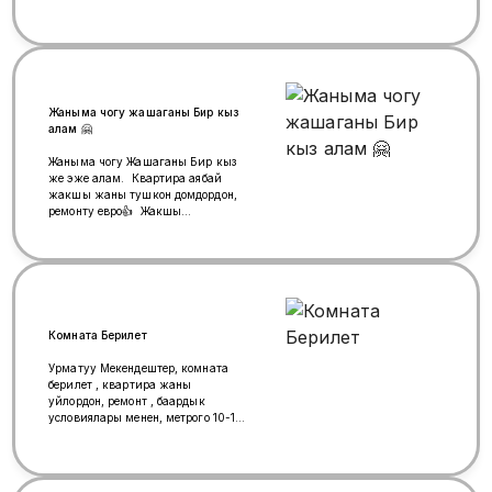
Жаныма чогу жашаганы Бир кыз
алам 🤗
Жаныма чогу Жашаганы Бир кыз
же эже алам. Квартира аябай
жакшы жаны тушкон домдордон,
ремонту евро👍 Жакшы
тушунуктуу тыкан болсо жакшы
болмок хозяйка да аябай
тушунуктуу адамдар🙏
+79999824450 Ватсап
жазсаныздар болот ким койка
место издеп жургон болсо Метр:
бульвар Дмитрий донскойдонда
Комната Берилет
келсе болот Скобелевскадан да
келсе болот👍
Урматуу Мекендештер, комната
берилет , квартира жаны
уйлордон, ремонт , баардык
условиялары менен, метрого 10-15
минут маршрут менен.