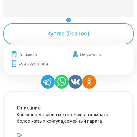
Куплю (Разное)
Коньково
Не указано
+996552131364
Описание
Коньково,Беляева метро жактан комната
болсо жазып койгула,семейный парага