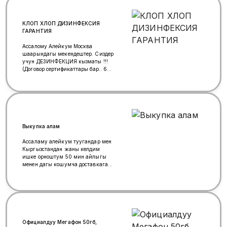
КЛОП ХЛОП ДИЗИНФЕКСИЯ
ГАРАНТИЯ
Ассалому Алейкум Москва
шаарындагы мекендештер. Сиздер
учун ДЕЗИНФЕКЦИЯ кызматы !!!
(Договор сертификаттары бар.. 6
айга гарантия.) квартира,
ресторан,офис, фас_фуд ж.б.
зыйандуу заттардан озуно жараша
дарылар менен дарылап'тазалап
беребиз!!... дарысы дагы сатылат'
арзан баада алсаныздар болот..
Тел +7(999)808-91-88 Темирбек
Выкупка алам
Ассаламу алейкум туугандар мен
Кыргызстандан жаны келдим
ишке орноштум 50 мин айлыгы
менен дагы кошумча доставкага
таксиге чыгайын деп выкупка
машина издеп жүрөм ( матиз
нексия гетз фит &amp; рио
салярис) айлыгым айдын
акырлары тиет буйруса ай сайын
берип кутулуп турам, сатсаныздар
кабарлашып койунуздар рахмат.
Официалдуу Мегафон 50гб,
Ватсап бар