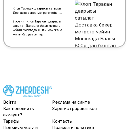
Клоп Таракан даарысы сатылат
Доставка бекер метрого чейин
Москвада Баасы 800р дан
баштап
2 эсе күчтүү Клоп Таракан даарысы
сатылат Доставка бекер метрого
чейин Москвада Жыты жок жана
Жыты бар даарылар
Войти
Реклама на сайте
Как пополнить
Зарегистрироваться
аккаунт?
Тарифы
Контакты
Премиум услуги
Правила и политика