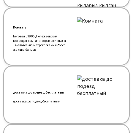
ДАРЫСЫНДА САТАБЫЗ!
Средствалар сатылат эн арзан
баада Жана сапатту.24/7 Запах и
Без запаха дарылар бар .адамга
зыяны жок КЛОП ТАРАКАН
КЕТИРЕ АЛБАЙ ЖАТСАНЫЗДАР
Комната
БИЗГЕ
КАЙРЫЛЫНЫЗДАР.БУТТУНДОЙ
Беговая , 1905,Полежаевская
ЖОК КЫЛЫП БЕРЕБИЗ
метродон комната керек эки кызга
+79672073200☎️✉️
. Желательно метрого жакын болсо
жакшы болмок
доставка до подезд бесплатный
доставка до подезд бесплатный