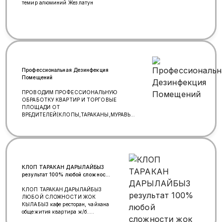
темир алюминий Жез латун
Профессиональная Дезинфекция
Помещений
ПРОВОДИМ ПРОФЕССИОНАЛЬНУЮ
ОБРАБОТКУ КВАРТИР И ТОРГОВЫЕ
ПЛОЩАДИ ОТ
ВРЕДИТЕЛЕЙ(КЛОПЫ,ТАРАКАНЫ,МУРАВЬИ)
ПЕРЕДОВЫМИ ТЕХНОЛОГИЯМИ.
ИСПОЛЬЗУЕМ: ПОМПОВЫЙ
МЕТОД,МЕТОД ХОЛОДНОГО И ГОРЯЧЕГО
ТУМАНА.КОНСУЛЬТАЦИЯ БЕСПЛАТНО.
САГЫН:89777401019, +79915640674
ватсап
КЛОП ТАРАКАН ДАРЫЛАЙБЫЗ
результат 100% любой сложности
жок кылабыз кылган ишибизге
жооп беребиз
КЛОП ТАРАКАН ДАРЫЛАЙБЫЗ
ЛЮБОЙ СЛОЖНОСТИ ЖОК
КЫЛАБЫЗ кафе ресторан, чайхана
общежития квартира ж/б..
дарылайбыз АЛТЫ АЙ ГАРАНтИЯ