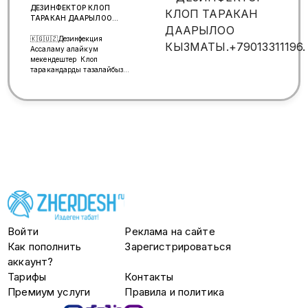
ДЕЗИНФЕКТОР КЛОП
ТАРАКАН ДААРЫЛОО
КЫЗМАТЫ.+79013311196.
🇰🇬🇺🇿Дезинфекция
Ассаламу алайкум
мекендештер Клоп
таракандарды тазалайбыз
жумушубузга 100% кепилдик
беребиз. 🐜🕷🦟🪳🪳🪳🪳🚫🚫🚫
🚫 🇷🇺МАСТЕР дезинфектор
предлагает свои услуги по
уничтожение клопов и
тараканы 🕷🦟🐜🪳🪳🪳🪳🚫🚫
🚫🚫 Чайхана
квартира_кафе_ресторан
_фостфуд_Общежитие. Жб-
жерлерди даарылайбызбы. Ен
арзан баада. Дезинфекция.
Байнаныш немер⤵️
☎️+79917654447
Войти
Реклама на сайте
Как пополнить
Зарегистрироваться
аккаунт?
Тарифы
Контакты
Премиум услуги
Правила и политика