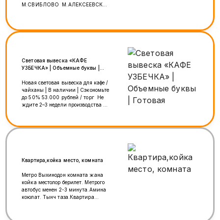
М.СВИБЛОВО М.АЛЕКСЕЕВСКАЯ
💰 ОПЛАТА: 💸5000₽ ЗА СМЕНУ 💵
ВЫПЛАТЫ 2 РАЗА В МЕСЯЦ (10 И
25 ЧИСЛА) — БЕЗ ЗАДЕРЖЕК 📅
ГРАФИК: 📌 5/2 ИЛИ 6/1 ⏰ ЧАСЫ
РАБОТЫ: ПН–ЧТ: 12:00–23:00 ПТ–
ВС: 12:00–24:00 📄
ОФОРМЛЕНИЕ: ✔️ ДОГОВОР +
Световая вывеска «КАФЕ
УВЕДОМЛЕНИЕ НА РУКИ 🎁 МЫ
УЗБЕЧКА» | Объемные буквы |
ПРЕДЛАГАЕМ: 👕 ФОРМА ЗА СЧЁТ
Готовая
КОМПАНИИ 🍱 ПИТАНИЕ 🩺
Новая световая вывеска для кафе /
МЕДКНИЖКА ОПЛАЧИВАЕТСЯ 📌
чайханы | В наличии | Сэкономьте
ТРЕБОВАНИЯ: ⚡️ ОПЫТ РАБОТЫ
до 50% 53.000 рублей / торг Не
СУШИСТОМ ОТ 1 ГОДА 🔥
ждите 2–3 недели производства —
СКОРОСТЬ, АККУРАТНОСТЬ,
забирайте готовую вывеску прямо
ОТВЕТСТВЕННОСТЬ 📲
сегодня и запускайте бизнес без
ОТКЛИКАЙСЯ ПРЯМО СЕЙЧАС:
задержек! Идеальное решение
📞 8 915 087 56 74 (WHATSAPP) 📞
для узбекской кухни, чайханы,
Telega:@jusupova_anara 💬
плов-центра, восточного ресторана
НАПИСАТЬ:
или точки доставки. ⚡ Почему это
https://wa.me/79150875674
выгодно? • Без ожидания: вывеска
Квартира,койка место, комната
на 100% готова к монтажу —
забирайте хоть сегодня. • Выгода
Метро Выхинодон комната жана
до 50%: стоимость значительно
койка местолор берилет. Метрого
ниже, чем изготовление
автобус менен 2-3 минута.Амина
аналогичного комплекта с нуля. •
коюлат. Тынч таза.Квартира
Состояние: вывеской не
откоруп алчулар болсо дагы
пользовались (изменилась
кайрылыныздар.Квартира 3
концепция заведения до открытия).
комнаталуу.Хозяйкасы жакшы,