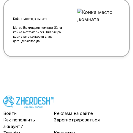
прямой да чалсаныздар болот.
Койка место ,комната
Метро Выхинодон комната Жана
койка место берилет. Квартира 3
комнаталуу,откоруп алам
дегендер болсо да
кайрылсаныздар болот(только
граждан Кыргыздарга).Амина
коюлат.Метрого 2-3 минута
автобус менен. Квартира таза
тынч, хозяйка да жакшы, башка
областта жашайт.Мфц жанында.
+7 985 520-57-87, +7 903 180 15
19Диля
Войти
Реклама на сайте
Как пополнить
Зарегистрироваться
аккаунт?
Тарифы
Контакты