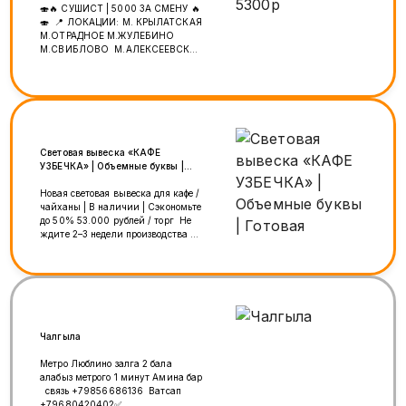
🍣🔥 СУШИСТ | 5000 ЗА СМЕНУ 🔥
🍣 📍 ЛОКАЦИИ: М. КРЫЛАТСКАЯ
М.ОТРАДНОЕ М.ЖУЛЕБИНО
М.СВИБЛОВО М.АЛЕКСЕЕВСКАЯ
💰 ОПЛАТА: 💸5000₽ ЗА СМЕНУ 💵
ВЫПЛАТЫ 2 РАЗА В МЕСЯЦ (10 И
25 ЧИСЛА) — БЕЗ ЗАДЕРЖЕК 📅
ГРАФИК: 📌 5/2 ИЛИ 6/1 ⏰ ЧАСЫ
РАБОТЫ: ПН–ЧТ: 12:00–23:00 ПТ–
ВС: 12:00–24:00 📄
ОФОРМЛЕНИЕ: ✔️ ДОГОВОР +
Световая вывеска «КАФЕ
УВЕДОМЛЕНИЕ НА РУКИ 🎁 МЫ
УЗБЕЧКА» | Объемные буквы |
ПРЕДЛАГАЕМ: 👕 ФОРМА ЗА СЧЁТ
Готовая
КОМПАНИИ 🍱 ПИТАНИЕ 🩺
Новая световая вывеска для кафе /
МЕДКНИЖКА ОПЛАЧИВАЕТСЯ 📌
чайханы | В наличии | Сэкономьте
ТРЕБОВАНИЯ: ⚡️ ОПЫТ РАБОТЫ
до 50% 53.000 рублей / торг Не
СУШИСТОМ ОТ 1 ГОДА 🔥
ждите 2–3 недели производства —
СКОРОСТЬ, АККУРАТНОСТЬ,
забирайте готовую вывеску прямо
ОТВЕТСТВЕННОСТЬ 📲
сегодня и запускайте бизнес без
ОТКЛИКАЙСЯ ПРЯМО СЕЙЧАС:
задержек! Идеальное решение
📞 8 915 087 56 74 (WHATSAPP) 📞
для узбекской кухни, чайханы,
Telega:@jusupova_anara 💬
плов-центра, восточного ресторана
НАПИСАТЬ:
или точки доставки. ⚡ Почему это
https://wa.me/79150875674
выгодно? • Без ожидания: вывеска
Чалгыла
на 100% готова к монтажу —
забирайте хоть сегодня. • Выгода
Метро Люблино залга 2 бала
до 50%: стоимость значительно
алабыз метрого 1 минут Амина бар
ниже, чем изготовление
связь +79856686136 Ватсап
аналогичного комплекта с нуля. •
+79680420402✅