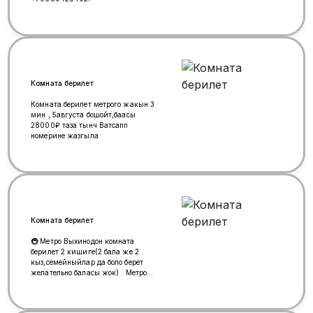
Состояние: вывеской не
пользовались (изменилась
концепция заведения до открытия).
Это не б/у оборудование, а новое
изделие с производства. 📐
Характеристики и комплектация:•
Конструкция: объемные световые
буквы на прочном сварном
Комната берилет
металлокаркасе. • Подсветка:
яркие и экономичные
Комната берилет метрого жакын 3
светодиодные LED-модули
мин , 5августа бошойт,баасы
(равномерное, сочное свечение). •
28000₽ таза тынч Ватсапп
Материалы: премиальный
номерине жазгыла
светорассеивающий акрил,
прочный влагостойкий ПВХ. •
Комплект: световая вывеска,
несущий каркас, блок питания,
проводка — всё собрано и готово к
подключению. 📍 Вывеска
находится на складе и готова к
отгрузке.
Комната берилет
🚇 Метро Выхинодон комната
берилет 2 кишиге(2 бала же 2
кыз,семейныйлар да боло берет
желательно баласы жок) . Метрого
2-3 минута автобус менен. Амина
коюлат . +7 903 180 15 19, +7
(985) 520-57-87 Махтан жазып ,