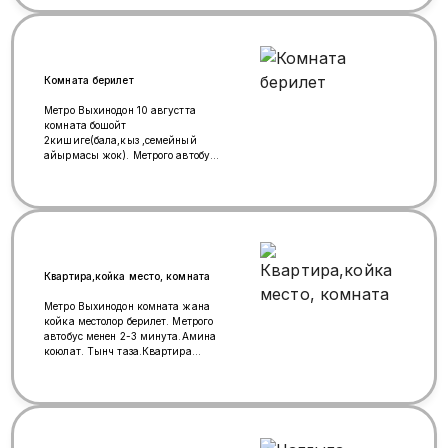
Это не б/у оборудование, а новое
изделие с производства. 📐
Характеристики и комплектация:•
Конструкция: объемные световые
буквы на прочном сварном
Комната берилет
металлокаркасе. • Подсветка:
яркие и экономичные
Метро Выхинодон 10 августта
светодиодные LED-модули
комната бошойт
(равномерное, сочное свечение). •
2кишиге(бала,кыз ,семейный
Материалы: премиальный
айырмасы жок). Метрого автобус
светорассеивающий акрил,
менен 2-3 минута .Амина коюлат .
прочный влагостойкий ПВХ. •
+7 985 520-57-87, +7 903 180 15
Комплект: световая вывеска,
19
несущий каркас, блок питания,
проводка — всё собрано и готово к
подключению. 📍 Вывеска
находится на складе и готова к
отгрузке.
Квартира,койка место, комната
Метро Выхинодон комната жана
койка местолор берилет. Метрого
автобус менен 2-3 минута.Амина
коюлат. Тынч таза.Квартира
откоруп алчулар болсо дагы
кайрылыныздар.Квартира 3
комнаталуу.Хозяйкасы жакшы,
мфц уйдун жанында, печать да
бастырып алсаныздар болот.