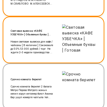
М.ОТРАДНОЕ М.ЖУЛЕБИНО
М.СВИБЛОВО М.АЛЕКСЕЕВСКАЯ
💰 ОПЛАТА: 💸5000₽ ЗА СМЕНУ 💵
ВЫПЛАТЫ 2 РАЗА В МЕСЯЦ (10 И
25 ЧИСЛА) — БЕЗ ЗАДЕРЖЕК 📅
ГРАФИК: 📌 5/2 ИЛИ 6/1 ⏰ ЧАСЫ
РАБОТЫ: ПН–ЧТ: 12:00–23:00 ПТ–
ВС: 12:00–24:00 📄
ОФОРМЛЕНИЕ: ✔️ ДОГОВОР +
Световая вывеска «КАФЕ
УВЕДОМЛЕНИЕ НА РУКИ 🎁 МЫ
УЗБЕЧКА» | Объемные буквы |
ПРЕДЛАГАЕМ: 👕 ФОРМА ЗА СЧЁТ
Готовая
КОМПАНИИ 🍱 ПИТАНИЕ 🩺
Новая световая вывеска для кафе /
МЕДКНИЖКА ОПЛАЧИВАЕТСЯ 📌
чайханы | В наличии | Сэкономьте
ТРЕБОВАНИЯ: ⚡️ ОПЫТ РАБОТЫ
до 50% 53.000 рублей / торг Не
СУШИСТОМ ОТ 1 ГОДА 🔥
ждите 2–3 недели производства —
СКОРОСТЬ, АККУРАТНОСТЬ,
забирайте готовую вывеску прямо
ОТВЕТСТВЕННОСТЬ 📲
сегодня и запускайте бизнес без
ОТКЛИКАЙСЯ ПРЯМО СЕЙЧАС:
задержек! Идеальное решение
📞 8 915 087 56 74 (WHATSAPP) 📞
для узбекской кухни, чайханы,
Telega:@jusupova_anara 💬
плов-центра, восточного ресторана
НАПИСАТЬ:
или точки доставки. ⚡ Почему это
https://wa.me/79150875674
выгодно? • Без ожидания: вывеска
Срочно комната берилет
на 100% готова к монтажу —
забирайте хоть сегодня. • Выгода
Срочно комната берилет 2 балага
до 50%: стоимость значительно
Метро Перово Метрого жакын
ниже, чем изготовление
келип коруп кетсенер болот Амина
аналогичного комплекта с нуля. •
бар ушул номерге чалгыла тел
Состояние: вывеской не
+79252600962
пользовались (изменилась
концепция заведения до открытия).