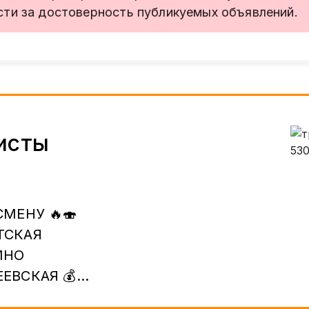
сти за достоверность публикуемых объявлений.
исты
 СМЕНУ 🔥🍣
ТСКАЯ
ИНО
ЕВСКАЯ 💰
ЕНУ 💵