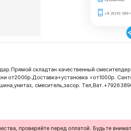
+8 (926) 389
дар.Прямой складтан качественный смесителдер
хни от2000р.Доставка+установка =от1000р. Сан
шина,унитаз, смеситель,засор. Тел,Ват.+792638
ства, проверяйте перед оплатой. Будьте внимате