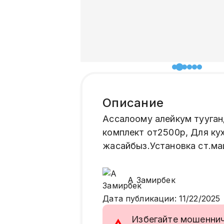
Описание
Ассалоому алейкум тууган
комплект от2500р, Для ку
жасайбыз.Установка ст.ма
А
Замирбек
Дата публикации
:
11/22/2025
Избегайте мошенниче