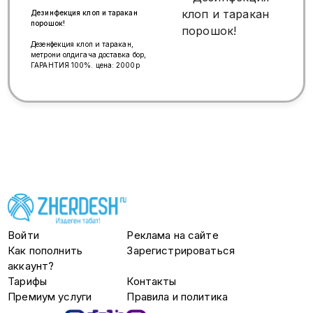
кызмат ✅ 1 жыл гарантия ✅ Кайра
(977)856-50-30
чакыруусуз дарылоо ✅
Дезинфекция клоп и таракан
Зыянкечтерди толук жок кылабыз
порошок!
Дезенфекция клоп и таракан,
метрони олдигача доставка бор,
ГАРАНТИЯ 100%. цена: 2000р
Войти
Реклама на сайте
Как пополнить
Зарегистрироваться
аккаунт?
Тарифы
Контакты
Премиум услуги
Правила и политика