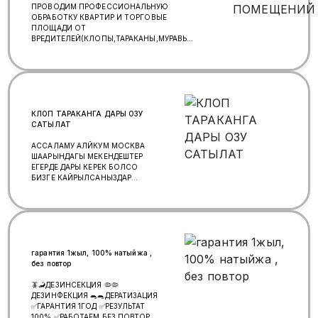
ПРОВОДИМ ПРОФЕССИОНАЛЬНУЮ
ОБРАБОТКУ КВАРТИР И ТОРГОВЫЕ
ПЛОЩАДИ ОТ
ВРЕДИТЕЛЕЙ(КЛОПЫ,ТАРАКАНЫ,МУРАВЬИ)
ПЕРЕДОВЫМИ ТЕХНОЛОГИЯМИ.
ИСПОЛЬЗУЕМ: ПОМПОВЫЙ
МЕТОД,МЕТОД ХОЛОДНОГО И ГОРЯЧЕГО
ТУМАНА.КОНСУЛЬТАЦИЯ БЕСПЛАТНО.
САГЫН:89777401019, +79915640674
КЛОП ТАРАКАНГА ДАРЫ ОЗУ
САТЫЛАТ
АССАЛАМУ АЛЙКУМ МОСКВА
ШААРЫНДАГЫ МЕКЕНДЕШТЕР
ЕГЕРДЕ ДАРЫ КЕРЕК БОЛСО
БИЗГЕ КАЙРЫЛСАНЫЗДАР
БОЛОТ.ЕН КАЧЕСТВЕННОЙ
ДАРЫЛАР БАР ЗАПАХ МЕНЕН
ЖАНА БЕЗ ЗАПАХ ДАРЫЛАР
БАР.МЕТРОГО ЧЕЙИН ДАСТАФКА
АКСЫЗ БОЛОТ. 89773748582
гарантия 1жыл, 100% натыйжа ,
без повтор
🪳🦂ДЕЗИНСЕКЦИЯ 🦠🦠
ДЕЗИНФЕКЦИЯ 🐀🐀ДЕРАТИЗАЦИЯ
✅ГАРАНТИЯ 1ГОД ✅РЕЗУЛЬТАТ
100% ✅РАБОТАЕМ БЕЗ ПОВТОРА