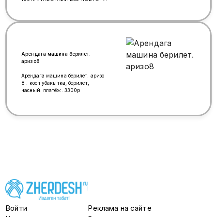
УНИЧТОЖЕНИЕ КЛОПОВ
,ТАРАКАНОВ, БЛОХ, МОЛЬ,
ГРЫЗУНОВ И ДР. ВРЕДИТЕЛЕЙ
КВАРТИРЫ, ДОМА, ДАЧИ, КАФЕ,
МАГАЗИН ,ОФИС, СКЛАД И Т. Д.
РАБОТАЕМ ХОЛОДНЫМ,
ГОРЯЧИМ ТУМАНОМ, БЕЗ
Арендага машина берилет.
ЗАПАХА, БЕЗ СЛЕДОВ,
аризо8
ПРЕПАРАТЫ
СЕРТИФИЦИРОВАНЫ, БЕЗ
Арендага машина берилет. аризо
ВРЕДНЫ ДЛЯ ЛЮДЕЙ И
8 . кооп убакытка, берилет,
ДОМАШНИХ ЖИВОТНЫХ. 💰ЦЕНА
часный. платёж. 3300р
ДОГОВОРНАЯ 🗓️РАБОТАЕМ
7/0/24 📍Москва и область 📲
+ватсап+макс +79999881411
Марат Үйүнүздо клоп, таракан
ж.б.зыянкечтер жок болбой
жатабы? анда бизге кайрылыныз!
100% ИШЕНИЧТYY 1 ЖЫЛ
КЕПИЛДИК , КАЙРА ЧАКЫРУУСУЗ
ДААРЫЛАП ЖОК КЫЛАБЫЗ.
Войти
Реклама на сайте