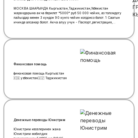
МОСКВА ШААРЫНДА Кыргызстан,Таджикистан,Узбекистан
жарандарына акча берилет *5000* руб 50 000 чейин, аз толомдогу
пайыздар менен 3 кундон 90 кунго чейин колдонсо болот. 1 Саатын
ичинде алсанар болот. Акча алуу учун - Паспорт,регистрация,
миграционная карта, болот. Мырзагул 79055526048
https://max.ru/u/f9LHodD0cOKbiP2ocsRw5fwB-
HTdZ3VbGvDrIMwJph4H1g7azzvNwwmWgDo Айка ☎️ 89654330005
вотцап Макс
https://max.ru/u/f9LHodD0cOIYY420laY2XwY8UQ8lnkYh5zEji9Gq1qW-
Do0wGalentBdLCY Айпери ☎️ 89647722122 вотцап Макс
https://max.ru/u/f9LHodD0cOLLmqBgGTpFvyorpht0-
2O5UN62d4j8Gp0nYqcsiWcNfiGC9aQ
Финансовая помощь
финансовая помощь Кыргызстан
🇰🇬 узбекистан🇺🇿 Таджикистан
Денежные переводы Юнистрим
Юнистрим кеңселеринен жана
Юнистрим мобилдик