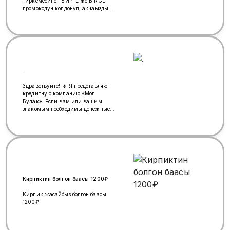
тиркемесинен БИРГЕ же BIRGE
промокодун колдонуп, акчаңызды
тез жана оңой которуп, байгелерди
утуп алыңыз!
.
Здравствуйте! 🌷 Я представляю
кредитную компанию «Мол
Булак». Если вам или вашим
знакомым необходимы денежные
средства на личные нужды или
для оформления документов —
обращайтесь. С удовольствием
отвечу на все ваши вопросы и
предоставлю подробную
информацию. 📞 Телефон: +7 (903)
789-21-26 👩 Айпери
Кирпиктин болгон баасы 1200₽
Кирпик жасайбыз болгон баасы
1200₽