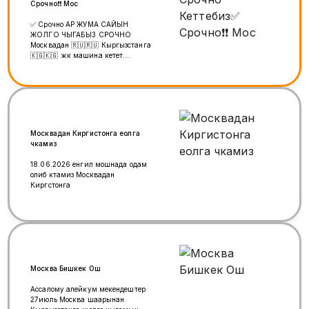
Срочно❗❗ Мос
✅ Срочно АР ЖУМА САЙЫН
ЖОЛГО ЧЫГАБЫЗ СРОЧНО
Москвадан 🇷🇺🇷🇺 Кыргызстанга
🇰🇬🇰🇬 жүк машина кетет.
Жүктөрүңүздөрдү даярдап бизге
чалыңыздар. СРОЧНО АР ЖУМА
САЙЫН жолго Чыгат Бизде толка
Фура ✅ Грузоперевозки из Москвы
в Кыргызстан 🚛🚛 Уланбай
+79771018181 Туугандар, группа
статус менен бөлүшүп койунуздарчы
Москвадан Киргистонга еолга
🙏🙏🙏🙏🙏🙏🙏🙏🙏
чкамиз
18.06.2026 енгил мошнада одам
олиб ктамиз Москвадан
Киргстонга
Москва Бишкек Ош
Ассалому алейкум мекендештер
27июль Москва шаарынан