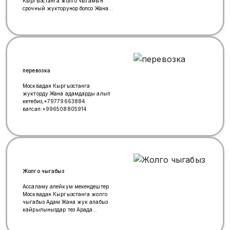
Кыргызстанга жолго чыгамын
срочный жукторунор болсо Жана
жургунчу алып кетемин аманатка
кыянат жок 100%кепилдик менен
жеткиземин Алтынбек
перевозка
Москвадан Кыргызстанга
жукторду Жана адамдарды алып
кетебиз,+79779663884
ватсап:+996508805914
Жолго чыгабыз
Ассаламу алейкум мекендештер
Москвадан Кыргызстанга жолго
чыгабыз Адам Жана жук алабыз
кайрылыныздар тез Арада
чыгабыз