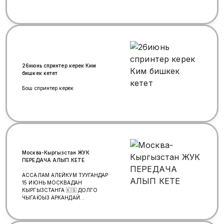
26июнь спринтер керек Ким
бишкек кетет
Бош спринтер керек
Москва-Кыргызстан ЖУК
ПЕРЕДАЧА АЛЫП КЕТЕ
АССАЛАМ АЛЕЙКУМ ТУУГАНДАР
15 ИЮНЬ МОСКВАДАН
КЫРГЫЗСТАНГА 🇰🇬 ДОЛГО
ЧЫГАЮЫЗ АРКАНДАЙ
КОЛОМДОГУ ЖУК АЛЫП
КЕТЕБИЗ БЕЗ ПОСРЕДНИКОВ
АРЗАН БААДА уйдон алып кетебиз