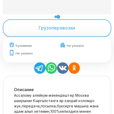
Грузоперевозки
Кузьминки
Не указано
Не указано
Описание
Ассалому алейкум мекендештер Москва
шаарынан Кыргызстанга ар кандай коломдо
жук,передача,посылка,буксирге машына жана
адам алып кетемин,100%кепилдиги менен