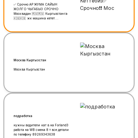
✅ Срочно АР ЖУМА САЙЫН
ЖОЛГО ЧЫГАБЫЗ СРОЧНО
Москвадан 🇷🇺🇷🇺 Кыргызстанга
🇰🇬🇰🇬 жүк машина кетет.
Жүктөрүңүздөрдү даярдап бизге
чалыңыздар. СРОЧНО АР ЖУМА
САЙЫН жолго Чыгат Бизде толка
Фура ✅ Грузоперевозки из Москвы
в Кыргызстан 🚛🚛 Уланбай
+79771018181 Туугандар, группа
статус менен бөлүшүп койунуздарчы
🙏🙏🙏🙏🙏🙏🙏🙏🙏
Москва Кыргызстан
Москва Кыргызстан
подработка
нужны водители кат в на Forland3
работа на WB смена 8 т все детали
по телефону 89269343638