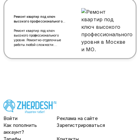
Ремонт квартир под ключ
высокого профессионального
уровня в Москве и МО.
Ремонт квартир под ключ
высокого профессионального
уровня. Ремонтно-отделочные
работы любой сложности.
Комплексная отделка в
новостройке. Выполнение работ
строго по согласованной смете.
Точно в определенный срок. Только
Высокое качество. Официальный
договор. Гарантия на все виды
работ. Индивидуальный подход к
каждому заказчику. Расчет
материалов для Вашего проекта.
Квалифицированные
консультации. Доставка
строительных материалов. Самые
выгодные цены и самый полный
комплекс услуг, по комплексной
отделке под ключ. __ 8 (926) 426-
Войти
Реклама на сайте
18-18 С Уважением, Иван
Как пополнить
Зарегистрироваться
Николаевич
аккаунт?
Тарифы
Контакты