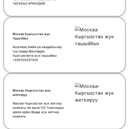
ЧЫГАБЫЗ АРКАНДАЙ
КОЛОМДОГУ ЖУК АЛЫП
КЕТЕБИЗ БЕЗ ПОСРЕДНИКОВ
АРЗАН БААДА уйдон алып кетебиз
Москва Кыргызстан жук
ташыйбыз
Ассаламу алейкум кандайсынар
туугандар Москвадан
Кыргызстанга жук ташыйбыз
+996556297949
Москва-Кыргызстан жук
жеткируу
Москва-Кыргызстан жук жеткирүү
кызматы тез жана 100 %кепилдик
менен арзан баада жук жеткирүү
кызматы