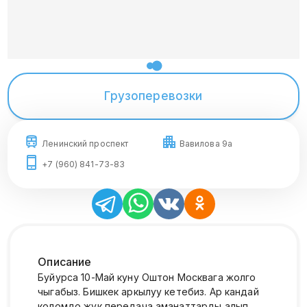
Грузоперевозки
Ленинский проспект
Вавилова 9а
+7 (960) 841-73-83
Описание
Буйурса 10-Май куну Оштон Москвага жолго
чыгабыз. Бишкек аркылуу кетебиз. Ар кандай
коломдо жук передача аманаттарды алып