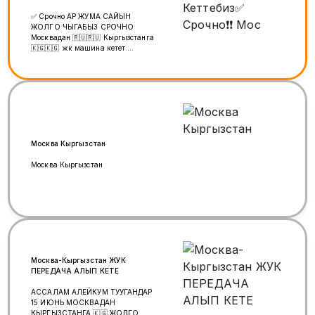
✅ Срочно АР ЖУМА САЙЫН
ЖОЛГО ЧЫГАБЫЗ СРОЧНО
Москвадан 🇷🇺🇷🇺 Кыргызстанга
🇰🇬🇰🇬 жүк машина кетет.
Жүктөрүңүздөрдү даярдап бизге
чалыңыздар. СРОЧНО АР ЖУМА
САЙЫН жолго Чыгат Бизде толка
Фура ✅ Грузоперевозки из Москвы
в Кыргызстан 🚛🚛 Уланбай
+79771018181 Туугандар, группа
статус менен бөлүшүп койунуздарчы
🙏🙏🙏🙏🙏🙏🙏🙏🙏
Москва Кыргызстан
Москва Кыргызстан
Москва-Кыргызстан ЖУК
ПЕРЕДАЧА АЛЫП КЕТЕ
АССАЛАМ АЛЕЙКУМ ТУУГАНДАР
15 ИЮНЬ МОСКВАДАН
КЫРГЫЗСТАНГА 🇰🇬 ЖОЛГО