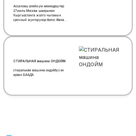
Кош-Дөбө, Майлы-Сай, Кызыл-
Ассалому алейкум мекендештер
Жар, Ала-Бука, Токтогул, Кочкор-
27июль Москва шаарынан
Ата и другие населенные пункты
Кыргызстанга жолго чыгамын
Кыргызстана. 📞 +79969703468
срочный жукторунор болсо Жана
📞 +996 705 98-00-09 📞🪀+7 925
жургунчу алып кетемин аманатка
800-43-94 📱 WhatsApp:🪀
кыянат жок 100%кепилдик менен
+996771980008 Успейте
жеткиземин Алтынбек
отправить свой груз вовремя! 🚛✨
СТИРАЛЬНАЯ машина ОНДОЙМ
стиральная машина ондойбуз эн
арзан БААДА