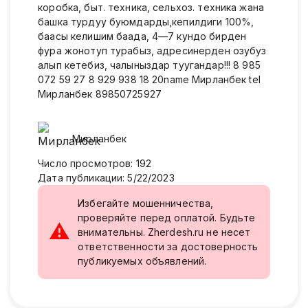
коробка, быт. техника, сельхоз. техника жана
башка турдуу буюмдарды,кепилдиги 100%,
баасы келишим баада, 4—7 кундо бирден
фура жонотуп турабыз, адресинерден озубуз
алып кетебиз, чалыныздар туугандар!!! 8 985
072 59 27 8 929 938 18 20name Мирланбек tel
Мирланбек 89850725927
Мирланбек
Число просмотров
:
192
Дата публикации
:
5/22/2023
Избегайте мошенничества,
проверяйте перед оплатой. Будьте
⚠
внимательны. Zherdesh.ru не несет
ответственности за достоверность
публикуемых объявлений.