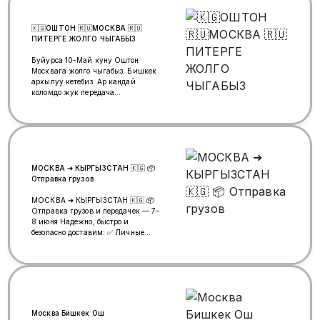
🇰🇬ОШТОН 🇷🇺МОСКВА 🇷🇺
ПИТЕРГЕ ЖОЛГО ЧЫГАБЫЗ
Буйурса 10-Май куну Оштон
Москвага жолго чыгабыз. Бишкек
аркылуу кетебиз. Ар кандай
коломдо жук передача
аманаттарды алып кетебиз. 100%
ишенимдуу
МОСКВА ➜ КЫРГЫЗСТАН 🇰🇬 📦
Отправка грузов
МОСКВА ➜ КЫРГЫЗСТАН 🇰🇬 📦
Отправка грузов и передачек — 7–
8 июня Надежно, быстро и
безопасно доставим: ✅ Личные
вещи ✅ Посылки и документы ✅
Бытовую технику ✅ Коммерческие
грузы ✅ Передачи для родных и
близких 🔒 Гарантия сохранности
груза ⚡ Оперативная доставка 💰
Доступные цены 📍 Доставка в
города: Бишкек, Ош, Манас,
Москва Бишкек Ош
Сокулук, Кербен, Шамалды-Сай,