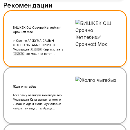
Рекомендации
БИШКЕК ОШ Срочно Кеттебиз✅
Срочно❗❗ Мос
✅ Срочно АР ЖУМА САЙЫН
ЖОЛГО ЧЫГАБЫЗ СРОЧНО
Москвадан 🇷🇺🇷🇺 Кыргызстанга
🇰🇬🇰🇬 жүк машина кетет.
Жүктөрүңүздөрдү даярдап бизге
чалыңыздар. СРОЧНО АР ЖУМА
САЙЫН жолго Чыгат Бизде толка
Фура ✅ Грузоперевозки из Москвы
в Кыргызстан 🚛🚛 Уланбай
+79771018181 Туугандар, группа
статус менен бөлүшүп койунуздарчы
Жолго чыгабыз
🙏🙏🙏🙏🙏🙏🙏🙏🙏
Ассаламу алейкум мекендештер
Москвадан Кыргызстанга жолго
чыгабыз Адам Жана жук алабыз
кайрылыныздар тез Арада
чыгабыз