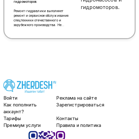
гидромоторов.
Ремонт-гидравлики выполняет
ремонт и сервисное обслуживания
спецтехники отечественного и
зарубежного производства. Не
смотря на то, что с нашего рынка
ушли известные бренды которые
на протяжении многих лет
занимали топовые места по
поставки спецтехники наши
клиенты не испытываю трудности
с гидравликой. На нашем складе
всегда есть необходимые запасные
части для ремонта. Дополнительно
мы даем гарантии на все
выполненные работы.
Войти
Реклама на сайте
Как пополнить
Зарегистрироваться
аккаунт?
Тарифы
Контакты
Премиум услуги
Правила и политика