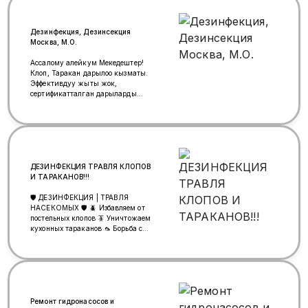
Дезинфекция, Дезинсекция
Москва, М.О.
Ассалому алейкум Мекедештер!
Клоп, Таракан дарылоо кызматы.
Эффективдуу жыты жок,
сертификатталган дарыларды
колдонобуз. Гарантия, Качественно
Анонимно!
ДЕЗИНФЕКЦИЯ ТРАВЛЯ КЛОПОВ
И ТАРАКАНОВ!!!
🛡️ ДЕЗИНФЕКЦИЯ | ТРАВЛЯ
НАСЕКОМЫХ 🛡️ 🪲 Избавляем от
постельных клопов 🪳 Уничтожаем
кухонных тараканов 🦟 Борьба с
клещами и другими вредителями
🏠 Чистка любых помещений –
быстро и эффективно ✨ Гарантия
результата 💰 Цена договорная 📞
Работаем 24/7 📲 WhatsApp для
связи: 89936109760 🌍 🇺🇿🇹🇯
🇳🇱🇰🇬
Ремонт гидронасосов и