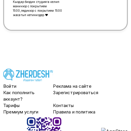
стерилизацию, расходники строго
Кыздар биздин студияга келип
одноразовые. * Комфорт: мягкая
маникюр с покрытием
кушетка, приятная атмосфера
1500,педикюр с покрытием 1500
салона и индивидуальный подбор
жасатып кетиниздер ❤️
эффекта под ваши глаза. *
Классическое наращивание * 2D *
3D Место работы: принимаю в
салоне по адресу метро
Сходненская.
Войти
Реклама на сайте
Как пополнить
Зарегистрироваться
аккаунт?
Тарифы
Контакты
Премиум услуги
Правила и политика