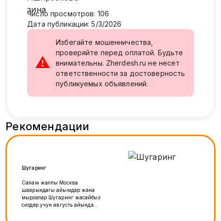
Число просмотров
:
106
Дата публикации
:
5/3/2026
Избегайте мошенничества,
проверяйте перед оплатой. Будьте
⚠
внимательны. Zherdesh.ru не несет
ответственности за достоверность
публикуемых объявлений.
Рекомендации
Шугаринг
Салам жалпы Москва
шаарындагы айымдар жана
мырзалар Шугаринг жасайбыз
сиздер учун августь айында
Акция💥💥💥 ✅Воск жана сахарный
паста менен жаны техникалар