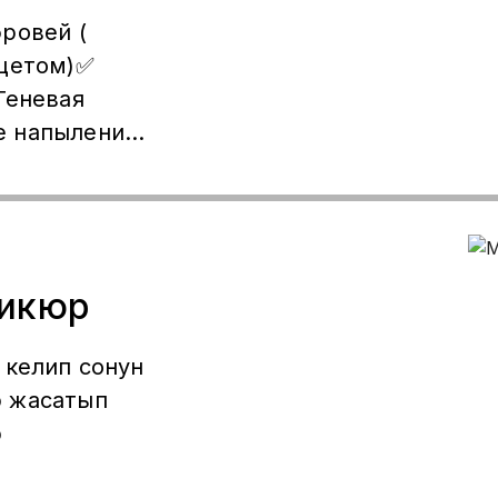
урут,бет,
ровей (
 гана
онасына
Теневая
е напыление
 градиент✅
атуаж ✅
аж ✅
дикюр
 келип сонун
р жасатып
р