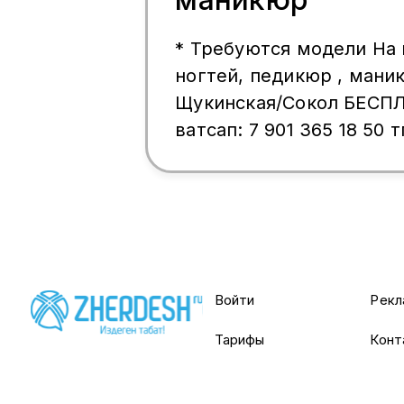
* Требуются модели На наращивание
ногтей, педикюр , маникюр М
Щукинская/Сокол БЕСП
ватсап: 7 901 365 18 50 т
sosiska67677
Войти
Рекл
Тарифы
Конт