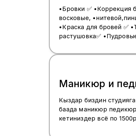
✅Эркектер учун сакал,м
•Бровки ✅ •Коррекция б
моюн,кулак, кол,кокурок
восковые, •нитевой,пинцетом)✅
жасалат! 3000₽ интим з
•Краска для бровей ✅ •
жасалбайт!
растушовка✅ •Пудровы
✅ •Волосковые техника
•Перекрытия старого т
•Удаление старый тату
Маникюр и пе
Кыздар биздин студияга
баада маникюр педикю
кетиниздер всё по 1500