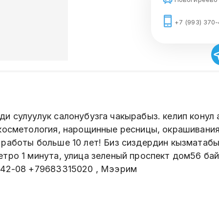
+7 (993) 370
и сулуулук салонубузга чакырабыз. келип конул 
 косметология, нарощинные ресницы, окрашивани
 работы больше 10 лет! Биз сиздердин кызматабы
етро 1 минута, улица зеленый проспект дом56 ба
-42-08 +79683315020 , Мээрим