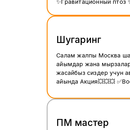
✨Гравитационный птоз
и глубокие морщины ✨В
пигментация ✨Тусклость и серость
кожи ✨Расширеные пор
Шугаринг
Салам жалпы Москва ш
айымдар жана мырзала
жасайбыз сиздер учун а
айында Акция💥💥💥 ✅Воск жана
сахарный паста менен 
техникалар жаны сапатт
материалдар менен жас
✅Айымдар учун озгочо 
ПМ мастер
бар баардын зонага 350