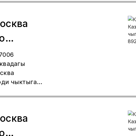
осква
о
 чыгабыз
7006
квадагы
сква
рди чыктыга
з,
нный же
ар болсо
осква
стаж 16 жыл,
ага чыкпай
о