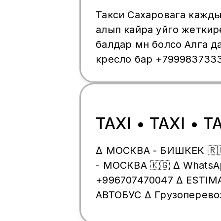
Такси Сахаровага кажды
алып кайра уйго жетки
балдар мн болсо Алга д
кресло бар +7999837333
связи
TAXI • TAXI • T
∆ МОСКВА - БИШКЕК 🇷
- МОСКВА 🇰🇬 ∆ WhatsA
+996707470047 ∆ ESTIMA 
АВТОБУС ∆ Грузоперево
+ прицеп)