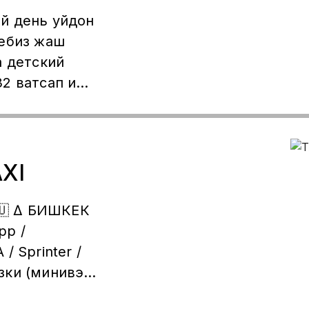
й день уйдон
ребиз жаш
а детский
2 ватсап и
AXI
🇺 ∆ БИШКЕК
pp /
/ Sprinter /
зки (минивэн