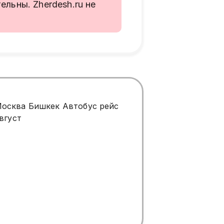
льны. Zherdesh.ru не