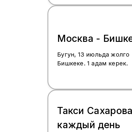
билеттерди сатып алуу 
WhatsApp 996 999 69-14
Москва - Бишк
Бугун, 13 июльда жолго
Бишкеке. 1 адам керек.
Такси Сахарова
каждый день