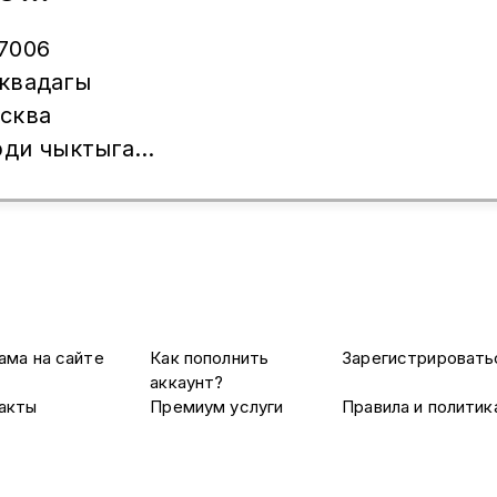
да алып
 чыгабыз
герде кара
7006
шина лексус
квадагы
но комфорт
сква
9686267006
рди чыктыга
з,
нный же
ар болсо
стаж 16 жыл,
ага чыкпай
да алып
ама на сайте
Как пополнить
Зарегистрировать
герде кара
аккаунт?
акты
Премиум услуги
Правила и политик
шина лексус
но комфорт
9686267006