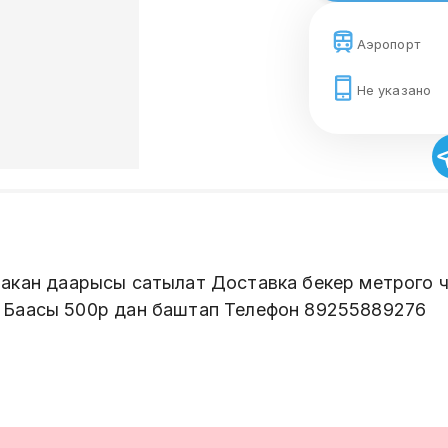
Аэропорт
Не указано
п Таракан даарысы сатылат Доставка бекер метрог
 Баасы 500р дан баштап Телефон 89255889276