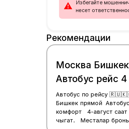
Избегайте мошенниче
⚠
несет ответственно
Рекомендации
Москва Бишке
Автобус рейс 4
Автобус по рейсу 🇷🇺🇰
Бишкек прямой Автобу
комфорт 4-август саат
чыгат. Месталар бронь
Билет баасы 9 000руб. 