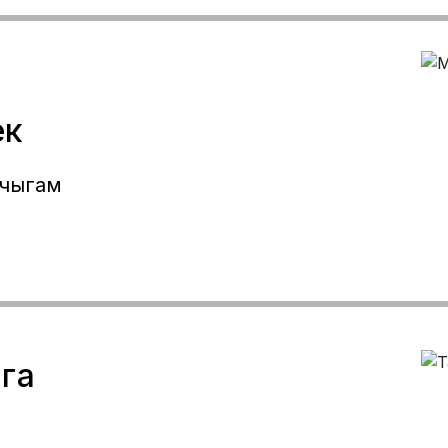
учун 👇
-69
ек
 чыгам
га