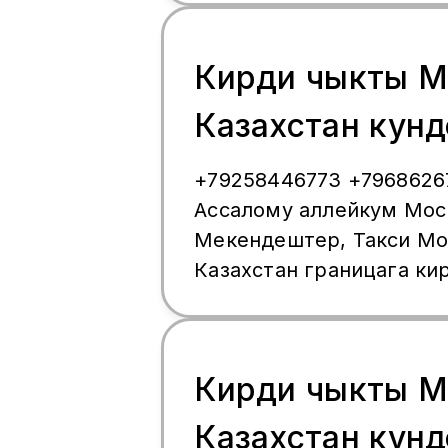
Кирди чыкты М
Казахстан кунд
кечинде жолго
+79258446773 +7968626
Ассалому аллейкум Мос
чалыныздар
Мекендештер, Такси Мо
89258446773
Казахстан границага ки
ар куну кечинде чыгабы
документиниз просроче
болбосо жоготуп алганд
Кирди чыкты М
жолдо жардам беребиз, 
коп жылдан бери границ
Казахстан кунд