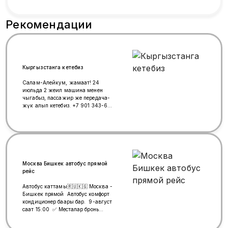
Рекомендации
Кыргызстанга кетебиз
Салам-Алейкум, жамаат! 24
июльда 2 жеңил машина менен
чыгабыз, пассажир же передача-
жүк алып кетебиз. +7 901 343-68-
97 Нурсултан +7-977-473-20-77
Назира +7-977-122-36-44 Нурлан
Москва Бишкек автобус прямой
рейс
Автобус каттамы🇷🇺🇰🇬 Москва -
Бишкек прямой Автобус комфорт
кондиционер баары бар. 9-август
саат 15:00 ✅ Месталар бронь
кылуу учун Билет баасы 9
000руб. Электрондук билеттерди