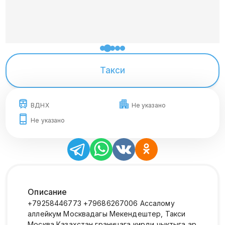
Такси
ВДНХ
Не указано
Не указано
Описание
+79258446773 +79686267006 Ассалому
аллейкум Москвадагы Мекендештер, Такси
Москва Казахстан границага кирди чыктыга ар