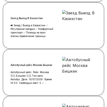
сатып алуу учун 👇 WhatsApp 996
999 69-14-69
Заезд Выезд В Казахстан
🚐 Заезд / Выезд в Казахстан ✅
Регулярные поездки ✅ Комфортный
транспорт ✅ Помощь на всех
этапах пересечения границы
Автобусный рейс Москва Бишкек
Автобусный рейс Рейс: Москва
🇷🇺 Бишкек 🇰🇬 Тип авто:
Автобус Дата: 10/07/2026 Время:
14:00 Свобондых мест: 5 ✅
Локация: Метро Люблино Цена
билетов: 8000₽ Онлайн
электронный билет сатып алуу
учун ⬇️ Байланыш: WhatsApp 996
(999) 69-14-69 📞