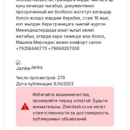
куну кечинде чыгабыз, документиниз
просроченный же болбосо жоготуп алгандар
болсо жолдо жардам беребиз, стаж 16 жыл,
коп жылдан бери границага чыкпай жургон
Мекендештердида алып чыгып келип
жатабыз, эгерде кара тизмеде жок болсо,
Машина Мерседес виано комфорт салон
+79258446773 +79686267006
Janka
Число просмотров
:
279
Дата публикации
:
8/14/2023
Избегайте мошенничества,
проверяйте перед оплатой. Будьте
⚠
внимательны. Zherdesh.ru не несет
ответственности за достоверность
публикуемых объявлений.