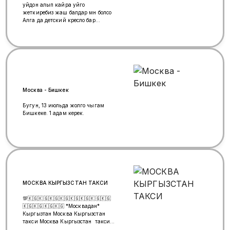
уйдон алып кайра уйго
жеткиребиз жаш балдар мн болсо
Алга да детский кресло бар
+79998373332 ватсап и связи
Москва - Бишкек
Бугун, 13 июльда жолго чыгам
Бишкеке. 1 адам керек.
МОСКВА КЫРГЫЗСТАН ТАКСИ
💯🇰🇬🇰🇬🇰🇬🇰🇬🇰🇬🇰🇬🇰🇬🇰🇬
🇰🇬🇰🇬🇰🇬🇰🇬 *Москвадан*
Кыргызтан Москва Кыргызстан
такси Москва Кыргызстан такси
+79328405316 +79328405316