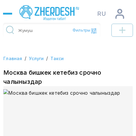
RU
Фильтры
/
/
Главная
Услуги
Такси
Москва бишкек кетебиз срочно
чалыныздар