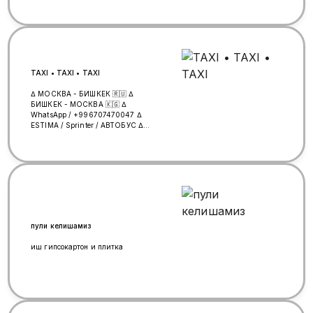
🇰🇬🇰🇬🇰🇬🇰🇬🇰🇬🇰🇬🇰🇬🇰🇬
🇰🇬🇰🇬🇰🇬🇰🇬🇰🇬
*Кыргызстандын бардык жерине
чейн* 🏡 * 📦Жук да
(передача)алып кетебиз
+79328405316 🚕🚗 Тайота
естима. Алтфардтар Кунуго такси
TAXI • TAXI • TAXI
бар бизде. *Москвадан*
*Кыргызстандын бардык жерине
∆ МОСКВА - БИШКЕК 🇷🇺 ∆
чейн* Жук передача алабыз 📦Жук
БИШКЕК - МОСКВА 🇰🇬 ∆
да (передача)алып кетебиз
WhatsApp / +996707470047 ∆
+79328405316 🚕🚗.
ESTIMA / Sprinter / АВТОБУС ∆
Грузоперевозки (минивэн +
прицеп)
пули келишамиз
иш гипсокартон и плитка