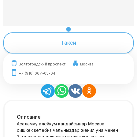
Такси
Волгоградский проспект
москва
+7 (916) 067-05-04
Описание
Асаламуу алейкум кандайсынар Москва
бишкек кетебиз чалыныздар женил уна менен
3 адам жана документерди алып кетем