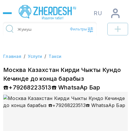
RU
Фильтры
/
/
Главная
Услуги
Такси
Москва Казахстан Кирди Чыкты Кундо
Кечинде до конца барабыз
☎️+79268223513☎️ WhatsaAp Бар