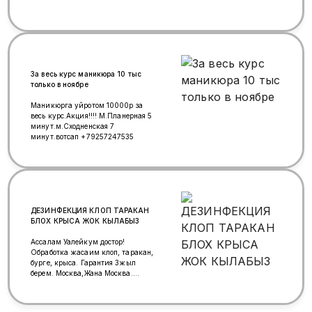
За весь курс маникюра 10 тыс
только в ноябре
Маникюрга уйротом 10000р за
весь курс.Акция!!!! М.Планерная 5
минут.м.Сходненская 7
минут.вотсап +79257247535
ДЕЗИНФЕКЦИЯ КЛОП ТАРАКАН
БЛОХ КРЫСА ЖОК КЫЛАБЫЗ
Ассалам Уалейкум достор!
Обработка жасаим клоп, таракан,
бурге, крыса. Гарантия 3жыл
берем. Москва,Жана Москва.
Любой объектты истеймын (
квартира, комната, уй, кафе,
общежитие, бытовка). Горячий,