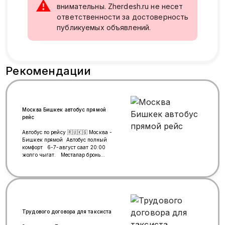
⚠
внимательны. Zherdesh.ru не несет
ответственности за достоверность
публикуемых объявлений.
Рекомендации
Москва Бишкек автобус прямой
рейс
Автобус по рейсу 🇷🇺🇰🇬 Москва -
Бишкек прямой Автобус полный
комфорт 6-7-август саат 20:00
жолго чыгат. Месталар бронь
кылуу учун Билет баасы 9
000руб. Электрондук билеттерди
сатып алуу учун 👇 WhatsApp 996
999 69-14-69
Трудового договора для таксиста