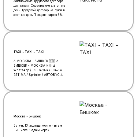
Заключение Трудового договора
для такси Оформление в этот же
день Трудовой договор на руки в
этот же день Процент парка 3%
Суточная оплата 300₽
Официальный договор в
госуслугах! Оформление в этот же
день! Всё официально! Диана
TAXI • TAXI • TAXI
∆ МОСКВА - БИШКЕК 🇷🇺 ∆
БИШКЕК - МОСКВА 🇰🇬 ∆
WhatsApp / +996707470047 ∆
ESTIMA / Sprinter / АВТОБУС ∆
Грузоперевозки (минивэн +
прицеп)
Москва - Бишкек
Бугун, 13 июльда жолго чыгам
Бишкеке. 1 адам керек.