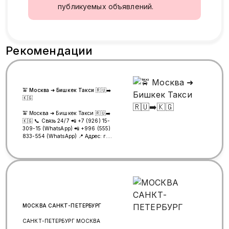
публикуемых объявлений.
Рекомендации
🚖 Москва ➜ Бишкек Такси 🇷🇺➡️
🇰🇬
🚖 Москва ➜ Бишкек Такси 🇷🇺➡️
🇰🇬 📞 Связь 24/7 📲 +7 (926) 15-
309-15 (WhatsApp) 📲 +996 (555)
833-554 (WhatsApp) 📍 Адрес: г.
Люберцы, ул. Шоссейная, 44А 🚇
Метро Котельники, выход №6 🚐
Отправка КАЖДЫЙ ДЕНЬ!
━━━━━━━━━━━━━━━━━━━ 👨‍👩‍👧
Ежедневные рейсы Москва ➜
Бишкек 💵 Оплата наличными
при посадке 🚫 Без предоплаты! 🍺
Пассажиров в нетрезвом
состоянии не берем.
МОСКВА САНКТ-ПЕТЕРБУРГ
━━━━━━━━━━━━━━━━━━━ ⚠️
ВНИМАНИЕ! ❌ Не переводите
САНКТ-ПЕТЕРБУРГ МОСКВА
задаток никому! 🛡️ Мошенники