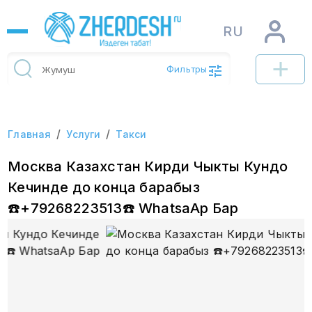
RU
Фильтры
/
/
Главная
Услуги
Такси
Москва Казахстан Кирди Чыкты Кундо
Кечинде до конца барабыз
☎️+79268223513☎️ WhatsaAp Бар