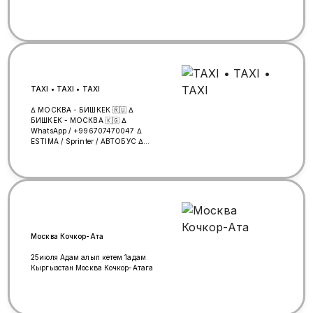
могут представляться
перевозчиками. ✅ Оплата только
при посадке.
━━━━━━━━━━━━━━━━━━━ ⭐ Почему
выбирают нас? ✅ Комфортные
минивэны 🛣️ Безопасная дорога ⏰
Пунктуальность 🤝 Честный сервис
💬 Поддержка в WhatsApp 24/7 🧳
TAXI • TAXI • TAXI
Поможем с багажом
━━━━━━━━━━━━━━━━━━━ ❤️
∆ МОСКВА - БИШКЕК 🇷🇺 ∆
Доверьтесь нам — и не ошибётесь!
БИШКЕК - МОСКВА 🇰🇬 ∆
🌟 Желаем вам счастливой,
WhatsApp / +996707470047 ∆
спокойной и безопасной дороги! 🚐
ESTIMA / Sprinter / АВТОБУС ∆
Москва 🇷🇺 ➜ Бишкек 🇰🇬 —
Грузоперевозки (минивэн +
комфорт начинается с первой
прицеп)
поездки!
Москва Кочкор-Ата
25июля Адам алып кетем 1адам
Кыргызстан Москва Кочкор-Атага