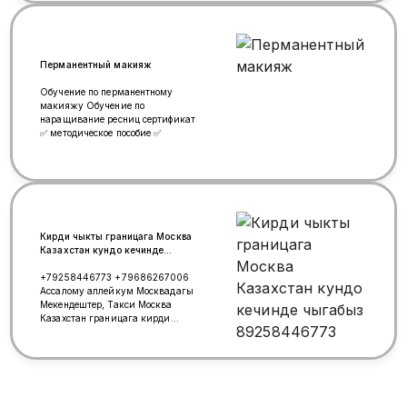
Перманентный макияж
Обучение по перманентному
макияжу Обучение по
наращивание ресниц сертификат
✅ методическое пособие ✅
Кирди чыкты границага Москва
Казахстан кундо кечинде
чыгабыз 89258446773
+79258446773 +79686267006
Ассалому аллейкум Москвадагы
Мекендештер, Такси Москва
Казахстан границага кирди
чыктыга ар куну кечинде
чыгабыз, документиниз
просроченный же болбосо жоготуп
алгандар болсо жолдо жардам
беребиз, стаж 16 жыл, коп жылдан
бери границага чыкпай жургон