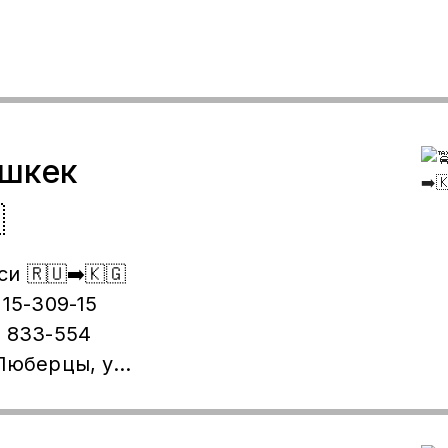
ишкек

и 🇷🇺➡️🇰🇬
 15-309-15
) 833-554
 Люберцы, ул.
ро
 Отправка