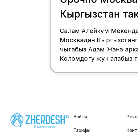
Кыргызстан та
+79254170608
Салам Алейкум Мекенд
Москвадан Кыргызстанг
чыгабыз Адам Жана арк
Коломдогу жук алабыз 
маалымат алу учун бай
тел+7925 417 06 08 Wha
417 06 08
Войти
Рекл
Тарифы
Конт