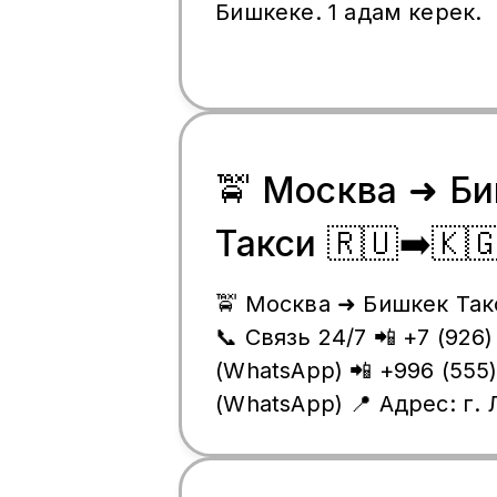
Бишкеке. 1 адам керек.
🚖 Москва ➜ Б
Такси 🇷🇺➡️🇰
🚖 Москва ➜ Бишкек Такс
📞 Связь 24/7 📲 +7 (926)
(WhatsApp) 📲 +996 (555
(WhatsApp) 📍 Адрес: г.
Шоссейная, 44А 🚇 Мет
Котельники, выход №6 