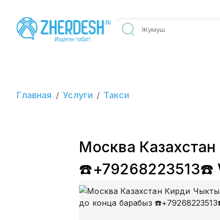
Главная
Услуги
Такси
/
/
Москва Казахстан
☎️+79268223513☎️