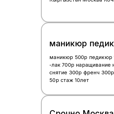
Поддержка в WhatsApp 2
Поможем с багажом
━━━━━━━━━━━━━━━━━━━ ❤
нам — и не ошибётесь! 
вам счастливой, спокой
безопасной дороги! 🚐 М
маникюр педи
Бишкек 🇰🇬 — комфорт 
первой поездки!
маникюр 500р педикюр 
-лак 700р наращивание 
снятие 300р френч 300р
50р стаж 10лет
Срочно Москва