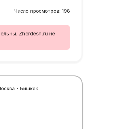
Число просмотров
:
198
льны. Zherdesh.ru не