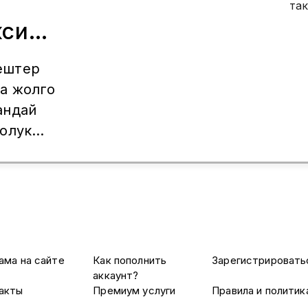
кси
ештер
а жолго
андай
толук
ланыш
tsApp+7925
ама на сайте
Как пополнить
Зарегистрировать
аккаунт?
акты
Премиум услуги
Правила и политик