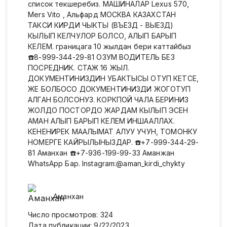
список текшеребиз. МАШИНАЛАР Lexus 570,
Mers Vito , Альфард МОСКВА КАЗАХСТАН
ТАКСИ КИРДИ ЧЫКТЫ (ВЪЕЗД - ВЫЕЗД)
КЫЛЫП КЕЛЧУЛОР БОЛСО, АЛЫП БАРЫП
КЕЛЕМ. границага 10 жылдан бери каттайбыз
☎️8-999-344-29-81 ОЗУМ ВОДИТЕЛЬ БЕЗ
ПОСРЕДНИК. СТАЖ 16 ЖЫЛ.
ДОКУМЕНТИНИЗДИН УБАКТЫСЫ ОТУП КЕТСЕ,
ЖЕ БОЛБОСО ДОКУМЕНТИНИЗДИ ЖОГОТУП
АЛГАН БОЛСОНУЗ. КОРКПОЙ ЧАЛА БЕРИНИЗ
ЖОЛДО ПОСТОРДО ЖАРДАМ КЫЛЫП ЭСЕН
АМАН АЛЫП БАРЫП КЕЛЕМ ИНШААЛЛАХ.
КЕНЕНИРЕК МААЛЫМАТ АЛУУ УЧУН, ТОМОНКУ
НОМЕРГЕ КАЙРЫЛЫНЫЗДАР. ☎️+7-999-344-29-
81 Аманхан ☎️+7-936-199-99-33 Аманжан
WhatsApp Бар. Instagram:@aman_kirdi_chykty
Аманхан
Число просмотров
:
324
Дата публикации
:
9/22/2023