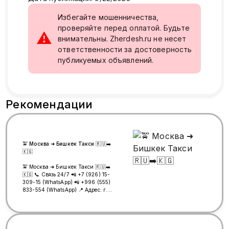
Избегайте мошенничества,
проверяйте перед оплатой. Будьте
⚠
внимательны. Zherdesh.ru не несет
ответственности за достоверность
публикуемых объявлений.
Рекомендации
🚖 Москва ➜ Бишкек Такси 🇷🇺➡️
🇰🇬
🚖 Москва ➜ Бишкек Такси 🇷🇺➡️
🇰🇬 📞 Связь 24/7 📲 +7 (926) 15-
309-15 (WhatsApp) 📲 +996 (555)
833-554 (WhatsApp) 📍 Адрес: г.
Люберцы, ул. Шоссейная, 44А 🚇
Метро Котельники, выход №6 🚐
Отправка КАЖДЫЙ ДЕНЬ!
━━━━━━━━━━━━━━━━━━━ 👨‍👩‍👧
Ежедневные рейсы Москва ➜