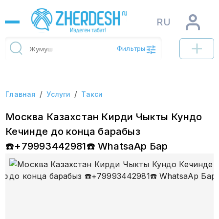
RU
Фильтры
/
/
Главная
Услуги
Такси
Москва Казахстан Кирди Чыкты Кундо
Кечинде до конца барабыз
☎️+79993442981☎️ WhatsaAp Бар