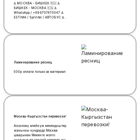
∆ МОСКВА - БИШКЕК 🇷🇺 ∆
БИШКЕК - МОСКВА 🇰🇬 ∆
WhatsApp / +996707470047 ∆
ESTIMA / Sprinter / АВТОБУС ∆
Грузоперевозки (минивэн +
прицеп)
Ламинирование ресниц
500р оплата только за материал
Москва-Кыргызстан перевозки!
Ассалому алейкум мекендкштер
жакынкы кундордо Москва
шаарынан Мекенге жолго
чыгаиын ар кандай коломдо жук