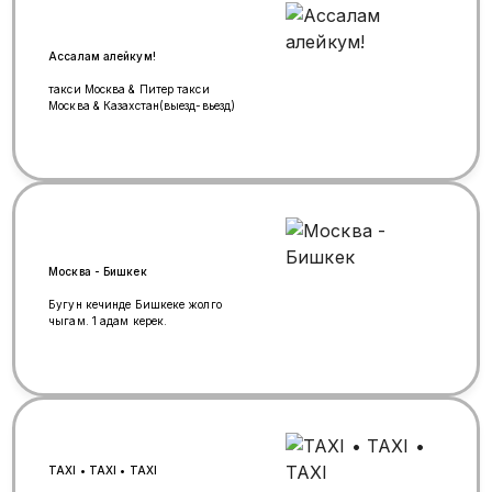
Бишкек 💵 Оплата наличными
при посадке 🚫 Без предоплаты! 🍺
Пассажиров в нетрезвом
Ассалам алейкум!
состоянии не берем.
━━━━━━━━━━━━━━━━━━━ ⚠️
такси Москва & Питер такси
ВНИМАНИЕ! ❌ Не переводите
Москва & Казахстан(выезд-вьезд)
задаток никому! 🛡️ Мошенники
могут представляться
перевозчиками. ✅ Оплата только
при посадке.
━━━━━━━━━━━━━━━━━━━ ⭐ Почему
выбирают нас? ✅ Комфортные
минивэны 🛣️ Безопасная дорога ⏰
Пунктуальность 🤝 Честный сервис
💬 Поддержка в WhatsApp 24/7 🧳
Поможем с багажом
Москва - Бишкек
━━━━━━━━━━━━━━━━━━━ ❤️
Доверьтесь нам — и не ошибётесь!
Бугун кечинде Бишкеке жолго
🌟 Желаем вам счастливой,
чыгам. 1 адам керек.
спокойной и безопасной дороги! 🚐
Москва 🇷🇺 ➜ Бишкек 🇰🇬 —
комфорт начинается с первой
поездки!
TAXI • TAXI • TAXI