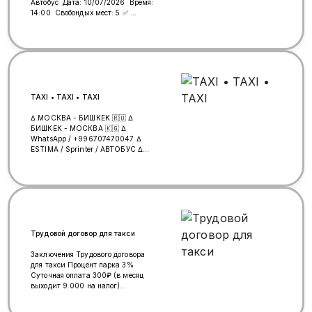
Автобус Дата: 10/07/2026 Время:
14:00 Свобондых мест: 5 ✅
Локация: Метро Люблино Цена
билетов: 8000₽ Онлайн
электронный билет сатып алуу
учун ⬇️ Байланыш: WhatsApp 996
(999) 69-14-69 📞
TAXI • TAXI • TAXI
∆ МОСКВА - БИШКЕК 🇷🇺 ∆
БИШКЕК - МОСКВА 🇰🇬 ∆
WhatsApp / +996707470047 ∆
ESTIMA / Sprinter / АВТОБУС ∆
Грузоперевозки (минивэн +
прицеп)
Трудовой договор для такси
Заключения Трудового договора
для такси Процент парка 3%
Суточная оплата 300₽ (в месяц
выходит 9.000 на налог)
Официальный договор в
госуслугах и официальное