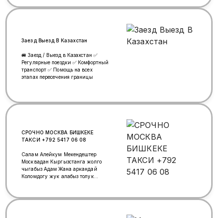
трудоустройство! Оформление в
этот же день!
Заезд Выезд В Казахстан
🚐 Заезд / Выезд в Казахстан ✅
Регулярные поездки ✅ Комфортный
транспорт ✅ Помощь на всех
этапах пересечения границы
СРОЧНО МОСКВА БИШКЕКЕ
ТАКСИ +792 5417 06 08
Салам Алейкум Мекендештер
Москвадан Кыргызстанга жолго
чыгабыз Адам Жана аркандай
Коломдогу жук алабыз толук
маалымат алу учун байланыш
тел+7925 417 06 08
WhatsApp+7925 417 06 08