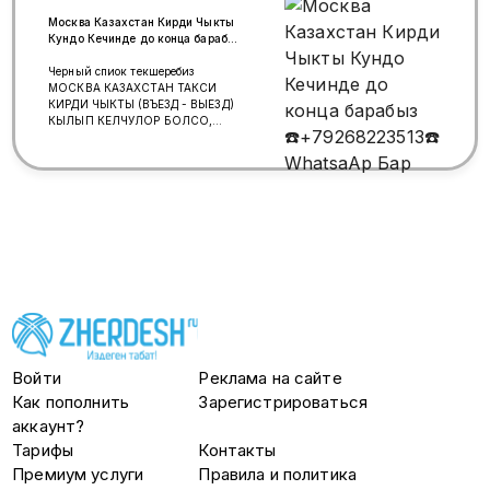
Москва Казахстан Кирди Чыкты
Кундо Кечинде до конца барабыз
☎️+79268223513☎️ WhatsaAp Бар
Черный спиок текшеребиз
МОСКВА КАЗАХСТАН ТАКСИ
КИРДИ ЧЫКТЫ (ВЪЕЗД - ВЫЕЗД)
КЫЛЫП КЕЛЧУЛОР БОЛСО,
АЛЫП БАРЫП КЕЛЕМ. границага
10 жылдан бери каттайбыз ☎️8-
999-344-29-81 ОЗУМ ВОДИТЕЛЬ
БЕЗ ПОСРЕДНИК. СТАЖ 16 ЖЫЛ.
ДОКУМЕНТИНИЗДИН УБАКТЫСЫ
ОТУП КЕТСЕ, ЖЕ БОЛБОСО
ДОКУМЕНТИНИЗДИ ЖОГОТУП
АЛГАН БОЛСОНУЗ. КОРКПОЙ
ЧАЛА БЕРИНИЗ ЖОЛДО
ПОСТОРДО ЖАРДАМ КЫЛЫП
ЭСЕН АМАН АЛЫП БАРЫП
КЕЛЕМ ИНШААЛЛАХ. КЕНЕНИРЕК
МААЛЫМАТ АЛУУ УЧУН,
ТОМОНКУ НОМЕРГЕ
КАЙРЫЛЫНЫЗДАР. ☎️8-999-344-
Войти
Реклама на сайте
29-81 Аман WhatsApp Бар.
Как пополнить
Зарегистрироваться
аккаунт?
Тарифы
Контакты
Премиум услуги
Правила и политика