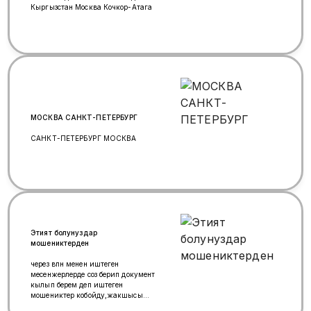
Кыргызстан Москва Кочкор-Атага
МОСКВА САНКТ-ПЕТЕРБУРГ
САНКТ-ПЕТЕРБУРГ МОСКВА
Этият болунуздар
мошениктерден
через впн менен иштеген
месенжерлерде соз берип документ
кылып берем деп иштеген
мошениктер кобойду,жакшысы
озунуз барып офицальный