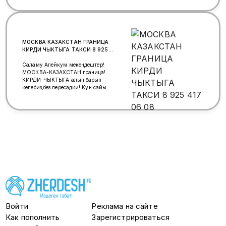
документ кылыныздар
туугандар.Кыргыз мошениктер
бар.
МОСКВА КАЗАКСТАН ГРАНИЦА
КИРДИ ЧЫКТЫГА ТАКСИ 8 925
417 06 08
Саламу Алейкум мекендештер!
МОСКВА-КАЗАХСТАН граница!
КИРДИ-ЧЫКТЫГА алып барып
келебиз,без пересадки! Кун сайын
Границага жолго чыгабыз
круглосуточно 8 925 417 06 08.
what's app 8 925 417 06 08
Войти
Реклама на сайте
Как пополнить
Зарегистрироваться