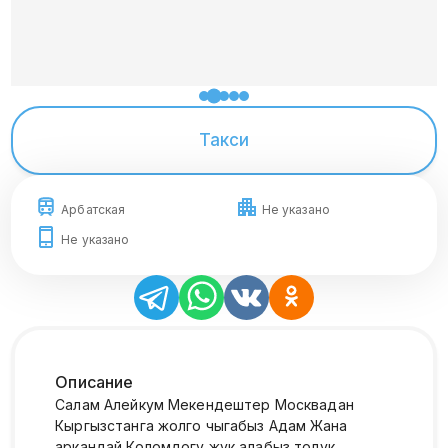
Такси
Арбатская
Не указано
Не указано
Описание
Салам Алейкум Мекендештер Москвадан
Кыргызстанга жолго чыгабыз Адам Жана
аркандай Коломдогу жук алабыз толук