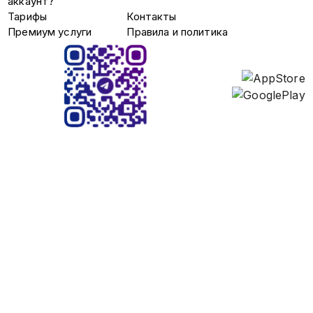
аккаунт?
общения с ребенком. . - Трудовые
Тарифы
Контакты
споры: Составление
Премиум услуги
Правила и политика
претензионных писем, переговоры
досудебная урегулирование
споров, взыскание через суд. . -
Уголовные дела: Выезд адвоката,
ознакомление с материалами
дело, представление интересов в
суде,прокуратуре, МВД. Наш офис
находится по адресу: г. Москва,
метро: Полянка выход 1, улица
Большая Полянка, 42с1, этаж 1,
офис 110. номер для связи: +7 926
463 86 88, +7 967 253 99 90.
Консультация бесплатно!