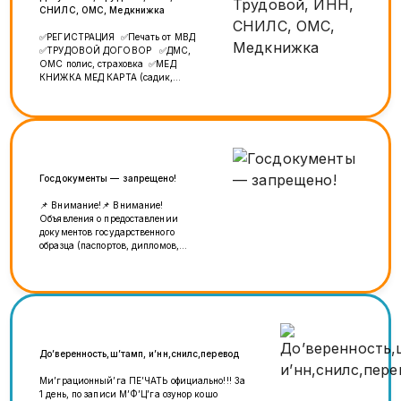
СНИЛС, ОМС, Медкнижка
✅РЕГИСТРАЦИЯ ✅Печать от МВД
✅ТРУДОВОЙ ДОГОВОР ✅ДМС,
ОМС полис, страховка ✅МЕД
КНИЖКА МЕД КАРТА (садик,
школа) ✅ИНН, СНИЛС, перевод
документов ✅Несудимость и
дубликат зелёная карта
✅СПРАВКА все виды ✅ДУБЛИКАТ
миграционка, реги ✅Номера на
Авто и договор куплю на продаж
✅Проверка реги, чёрный список,
Госдокументы — запрещено!
штраф и трудовой договор
✅АВИАБИЛЕТЫ по низким ценам
📌 Внимание!📌 Внимание!
✅Гарантия 100%
Объявления о предоставлении
https://wa.me/79258065461
документов государственного
Ватсапп
образца (паспортов, дипломов,
https://t.me/+79258065461
прав и т.д.) не публикуются. Такие
Телеграмм
предложения нарушают правила
площадки и будут удалены без
предупреждения.
До’веренность,ш’тамп, и’нн,снилс,перевод
Ми’грационный’га ПЕ’ЧАТЬ официально!!! За
1 день, по записи М’Ф’Ц’га озунор кошо