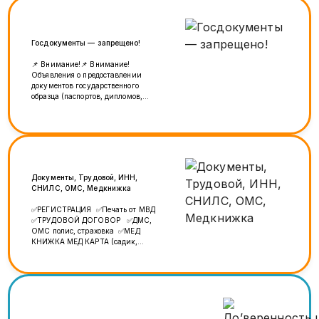
Госдокументы — запрещено!
📌 Внимание!📌 Внимание!
Объявления о предоставлении
документов государственного
образца (паспортов, дипломов,
прав и т.д.) не публикуются. Такие
предложения нарушают правила
площадки и будут удалены без
предупреждения.
Документы, Трудовой, ИНН,
СНИЛС, ОМС, Медкнижка
✅РЕГИСТРАЦИЯ ✅Печать от МВД
✅ТРУДОВОЙ ДОГОВОР ✅ДМС,
ОМС полис, страховка ✅МЕД
КНИЖКА МЕД КАРТА (садик,
школа) ✅ИНН, СНИЛС, перевод
документов ✅Несудимость и
дубликат зелёная карта
✅СПРАВКА все виды ✅ДУБЛИКАТ
миграционка, реги ✅Номера на
Авто и договор куплю на продаж
✅Проверка реги, чёрный список,