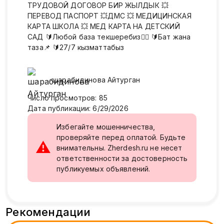
ТРУДОВОЙ ДОГОВОР БИР ЖЫЛДЫК 💥
ПЕРЕВОД ПАСПОРТ 💥ДМС 💥 МЕДИЦИНСКАЯ
КАРТА ШКОЛА 💥 МЕД КАРТА НА ДЕТСКИЙ
САД 🔰Любой база текшеребиз🙂‍↕️ 🔰Бат жана
таза📌 🔰27/7 кызматтабыз
шарабидинова
Айтурган
Число просмотров
:
85
Дата публикации
:
6/29/2026
Избегайте мошенничества,
проверяйте перед оплатой. Будьте
⚠
внимательны. Zherdesh.ru не несет
ответственности за достоверность
публикуемых объявлений.
Рекомендации