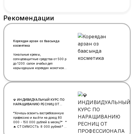
Рекомендации
Кореядан арзан оз баасында
косметика
тональные кремы,
солнцезащитные средства от 500 р
до 1200. салон ачабыз деп
карындашым кореядан жоноткон
косметика. салон ачылбай калды.
акыркы калган
косметикаларлдын распродажа
💎 ИНДИВИДУАЛЬНЫЙ КУРС ПО
НАРАЩИВАНИЮ РЕСНИЦ ОТ
ПРОФЕССИОНАЛА
*Хочешь освоить востребованную
профессию и выйти на доход 80
000 - 150 000 рублей в месяц?* *
🔥 СТОИМОСТЬ: 8 000 рублей*
*✨ Почему стоит учиться у меня:*