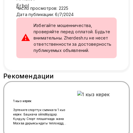
Число просмотров
:
2225
Дата публикации
:
6/7/2024
Избегайте мошенничества,
проверяйте перед оплатой. Будьте
⚠
внимательны. Zherdesh.ru не несет
ответственности за достоверность
публикуемых объявлений.
Рекомендации
1 кыз керек
Эртеңкиге спорттук съемкага 1 кыз
керек. Башкача ойлобоңуздар.
Күндүзү Спорт плошаткада жана
Москва дарыясындагы теплоходдо
2–3 сааттай видео тартабыз.
Жүзүңүз көрүнбөйт. Химкиге келе