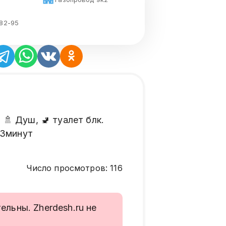
-82-95
 Душ, 🚽 туалет бөлөк.
 3минут
Число просмотров
:
116
льны. Zherdesh.ru не