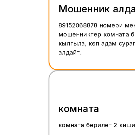
Мошенник алд
89152068878 номери ме
мошенниктер комната б
кылгыла, көп адам сурап
алдайт.
комната
комната берилет 2 киши