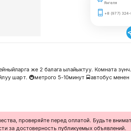
Янгеля
+8 (977) 324
йныйларга же 2 балага ылайыктуу. Комната өзүнчө. 
йлуу шарт. 🚇метрого 5-10минут 🚍автобус менен
ства, проверяйте перед оплатой. Будьте внимате
сти за достоверность публикуемых объявлений.