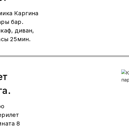
мика Каргина
ры бар.
каф, диван,
асы 25мин.
ет
га.
ро
ерилет
мната 8