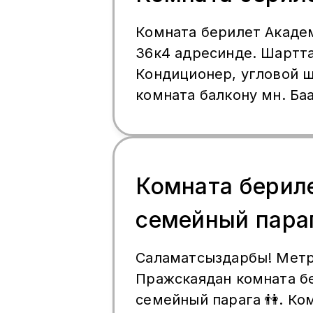
Комната берилет Акаде
36к4 адресинде. Шартта
Кондиционер, угловой ш
комната балкону мн. Ба
Комната берил
семейный пара
Саламатсыздарбы! Мет
Пражскаядан комната б
семейный парага 👫. Ко