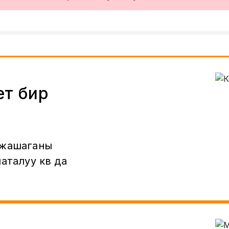
ет бир
 жашаганы
аталуу кв да