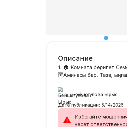
Описание
1. 🏠 Комната берилет Семе
🆓Аминасы бар. Таза, ыңга
Бейшегулова
Ырыс
Дата публикации
:
5/14/2026
Избегайте мошенниче
⚠
несет ответственно