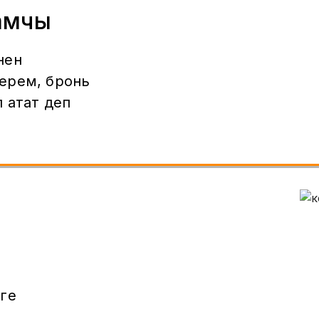
амчы
нен
ерем, бронь
 атат деп
ге