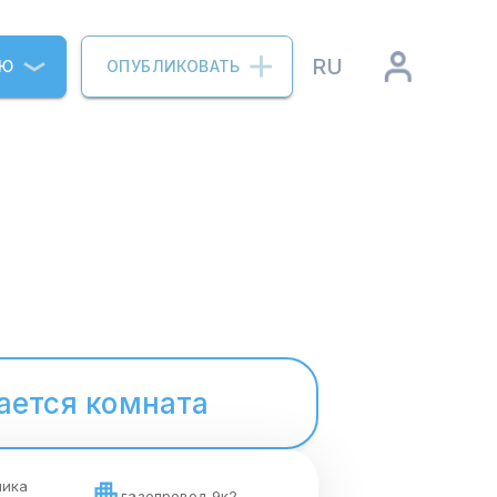
RU
ИЮ
ОПУБЛИКОВАТЬ
ается комната
мика
газопровод 9к2