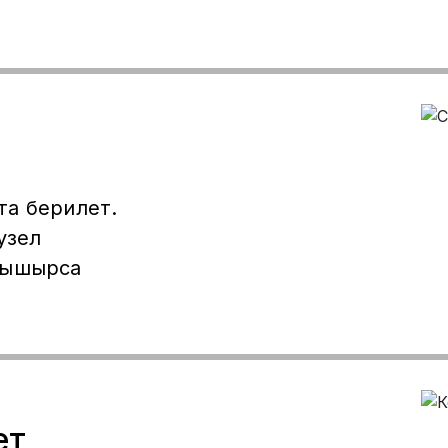
та берилет.
узел
бышырса
ет