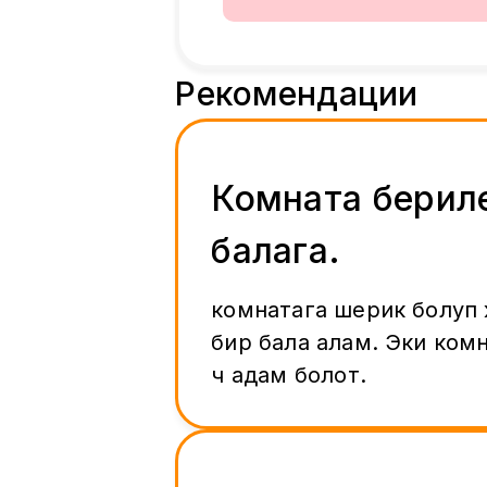
Рекомендации
Комната берил
балага.
комнатага шерик болуп
бир бала алам. Эки комн
үч адам болот.