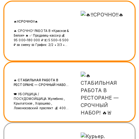
🔥‼️СРОЧНО‼️🔥
🔥 СРОЧНО! РАБОТА В «Красное &
Белое» 🔥 ✅ Продавец-кассир 💰
95 000–180 000 ₽ 💵 5 500–6 500
₽ за смену 📅 График: 2/2 • 3/3 •
5/2 📄 Официальное оформление 💳
Зарплата 3 раза в месяц 📈
Карьерный рост 📍 м. Верхние
Лихоборы 📞 +7 (925) 456-21-01
━━━━━━━━━━━━━━ 🔥 ШАШЫЛЫҢЫЗ!
🔥 «Красное & Белое» дүкөндөрүнө
кассир-сатуучулар керек! 💰 95
🔥 СТАБИЛЬНАЯ РАБОТА В
000–180 000 ₽ 💵 5 500–6 500 ₽
РЕСТОРАНЕ — СРОЧНЫЙ НАБОР!
сменага 📅 График: 2/2 • 3/3 • 5/2
🔥🚨
📄 Расмий жумуш 💳 Айлык
🍽 УБОРЩИЦА /
айына 3 жолу 📈 Карьералык өсүү
ПОСУДОМОЙЩИЦА Жулебино ,
📍 м. Верхние Лихоборы 📞 +7
Крылатское , Хорошево ,
(925) 456-21-01
Ломоносовский проспект 💰 4000
за смену 💸 Выплаты 2 раза в
месяц без задержек 📄
Официальное трудоустройство 🏥
Медкнижка за счёт компании 🧽
Обязанности: • Уборка кухни •
Мытьё посуды и полов •