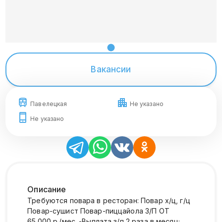
Вакансии
Павелецкая
Не указано
Не указано
Описание
Требуются повара в ресторан: Повар х/ц, г/ц
Повар-сушист Повар-пиццайола З/П ОТ
65.000 р./мес. -Выплата з/п 2 раза в месяц;