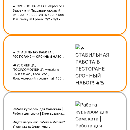
🔥 СРОЧНО! РАБОТА В «Красное &
Белое» 🔥 ✅ Продавец-кассир 💰
95 000–180 000 ₽ 💵 5 500–6 500
₽ за смену 📅 График: 2/2 • 3/3 •
5/2 📄 Официальное оформление 💳
Зарплата 3 раза в месяц 📈
Карьерный рост 📍 м. Верхние
Лихоборы 📞 +7 (925) 456-21-01
━━━━━━━━━━━━━━ 🔥 ШАШЫЛЫҢЫЗ!
🔥 «Красное & Белое» дүкөндөрүнө
кассир-сатуучулар керек! 💰 95
🔥 СТАБИЛЬНАЯ РАБОТА В
000–180 000 ₽ 💵 5 500–6 500 ₽
РЕСТОРАНЕ — СРОЧНЫЙ НАБОР!
сменага 📅 График: 2/2 • 3/3 • 5/2
🔥🚨
📄 Расмий жумуш 💳 Айлык
🍽 УБОРЩИЦА /
айына 3 жолу 📈 Карьералык өсүү
ПОСУДОМОЙЩИЦА Жулебино ,
📍 м. Верхние Лихоборы 📞 +7
Крылатское , Хорошево ,
(925) 456-21-01
Ломоносовский проспект 💰 4000
за смену 💸 Выплаты 2 раза в
месяц без задержек 📄
Официальное трудоустройство 🏥
Медкнижка за счёт компании 🧽
Обязанности: • Уборка кухни •
Мытьё посуды и полов •
Приготовление еды для поваров
Работа курьером для Самоката |
⏰ График: 12:00 – 23:00 (Пн–Чт)
Работа для своих | Еженедельная
12:00 – 24:00 (Пт–Вс) 5/2 или 6/1
оплата
👤 Требования: ответственность,
Ищете надежную работу в Москве?
аккуратность, командная работа 🤝
У нас уже работает много